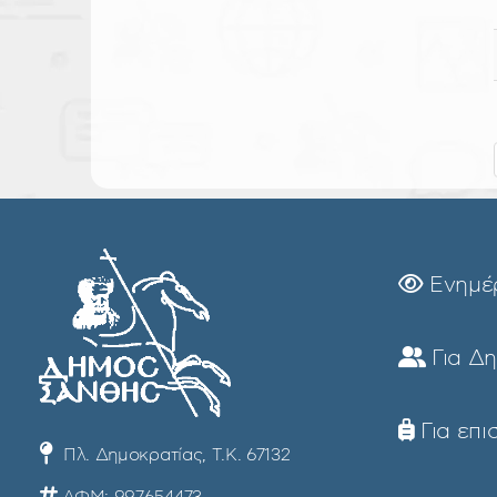
Ενημέ
Για Δ
Για επι
Πλ. Δημοκρατίας, Τ.Κ. 67132
ΑΦΜ: 997654473