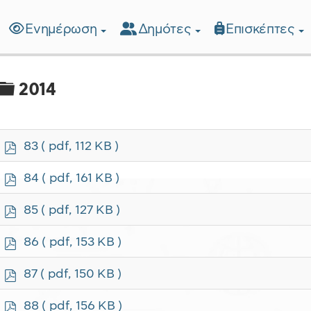
Ενημέρωση
Δημότες
Επισκέπτες
λίδα
Φάκελος
2014
p
83
( pdf, 112 KB )
d
f
p
84
( pdf, 161 KB )
d
f
p
85
( pdf, 127 KB )
d
f
p
86
( pdf, 153 KB )
d
f
p
87
( pdf, 150 KB )
d
f
p
88
( pdf, 156 KB )