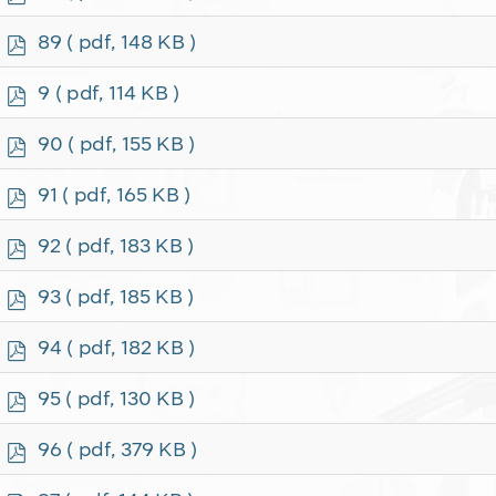
d
f
p
89
( pdf, 148 KB )
d
f
p
9
( pdf, 114 KB )
d
f
p
90
( pdf, 155 KB )
d
f
p
91
( pdf, 165 KB )
d
f
p
92
( pdf, 183 KB )
d
f
p
93
( pdf, 185 KB )
d
f
p
94
( pdf, 182 KB )
d
f
p
95
( pdf, 130 KB )
d
f
p
96
( pdf, 379 KB )
d
f