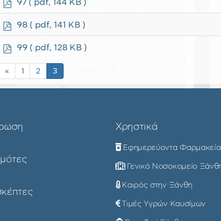
p
97
( pdf, 144 KB )
d
f
p
98
( pdf, 141 KB )
d
f
p
99
( pdf, 128 KB )
d
f
«
1
2
3
ρωση
Χρηστικά
Εφημερεύοντα Φαρμακεία
ημότες
Γενικό Νοσοκομείο Ξάνθ
Καιρός στην Ξάνθη
σκέπτες
Τιμές Υγρών Καυσίμων