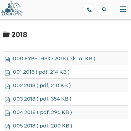
Δήμος Ξάνθης - Επίσημη Ιστοσε
Φάκελος
2018
s
000 EYPETHPIO 2018
( xls, 61 KB )
p
r
p
001 2018
( pdf, 214 KB )
e
d
a
f
p
002 2018
( pdf, 210 KB )
d
d
s
f
p
h
003 2018
( pdf, 354 KB )
d
e
f
e
p
004 2018
( pdf, 296 KB )
t
d
f
p
005 2018
( pdf, 200 KB )
d