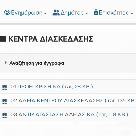
Ενημέρωση
Δημότες
Επισκέπτες
λίδα
Φάκελος
ΚΕΝΤΡΑ ΔΙΑΣΚΕΔΑΣΗΣ
Αναζήτηση για έγγραφα
Α
01 ΠΡΟΕΓΚΡΙΣΗ ΚΔ
( rar, 28 KB )
ρ
χ
Α
02 ΑΔΕΙΑ ΚΕΝΤΡΟΥ ΔΙΑΣΚΕΔΑΣΗΣ
( rar, 136 KB 
ε
ρ
ί
χ
×
- - - ΚΕΝΤΡΑ ΔΙΑΣΚΕΔΑΣΗΣ
Α
03 ΑΝΤΙΚΑΤΑΣΤΑΣΗ ΑΔΕΙΑΣ ΚΔ
( rar, 118 KB )
ο
ε
ρ
ί
χ
ο
ε