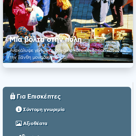
Μια βόλτα στην πόλη
Ανακάλυψε γειτονιές, σοκάκια και εικόνες που κάνουν
την Ξάνθη μοναδική
Για Επισκέπτες
Σύντομη γνωριμία
Αξιοθέατα