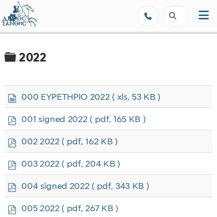
Δήμος Ξάνθης - Επίσημη Ιστοσε
Φάκελος
2022
s
000 ΕΥΡΕΤΗΡΙΟ 2022
( xls, 53 KB )
p
r
p
001 signed 2022
( pdf, 165 KB )
e
d
a
f
p
002 2022
( pdf, 162 KB )
d
d
s
f
p
h
003 2022
( pdf, 204 KB )
d
e
f
e
p
004 signed 2022
( pdf, 343 KB )
t
d
f
p
005 2022
( pdf, 267 KB )
d