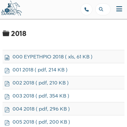
Δήμος Ξάνθης - Επίσημη Ιστοσε
Φάκελος
2018
s
000 EYPETHPIO 2018
( xls, 61 KB )
p
r
p
001 2018
( pdf, 214 KB )
e
d
a
f
p
002 2018
( pdf, 210 KB )
d
d
s
f
p
h
003 2018
( pdf, 354 KB )
d
e
f
e
p
004 2018
( pdf, 296 KB )
t
d
f
p
005 2018
( pdf, 200 KB )
d