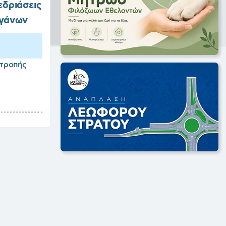
εδριάσεις
ργάνων
ιτροπής