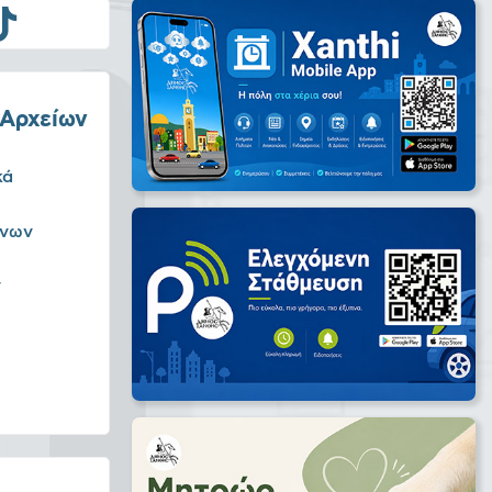
 Αρχείων
κά
άνων
ν