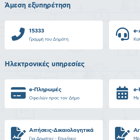
Άμεση εξυπηρέτηση
15333
e-
Γραμμή του Δημότη
Καθ
Ηλεκτρονικές υπηρεσίες
e-Πληρωμές
e-
Οφειλών προς τον Δήμο
Με
Αιτήσεις-Δικαιολογητικά
Αι
Για Δημότες - Επιχ/σεις
Μέ