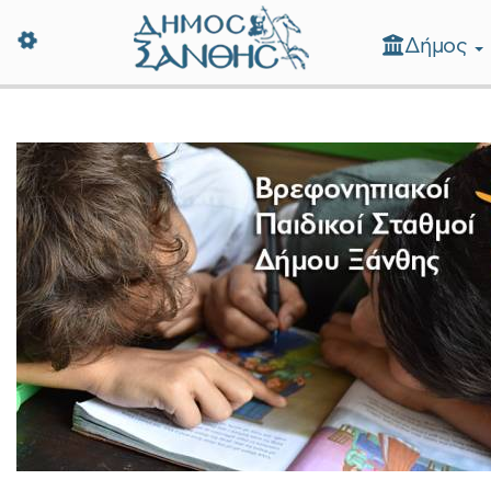
Δήμος
Δήμος Ξάνθης - Επίσημη Ιστοσε