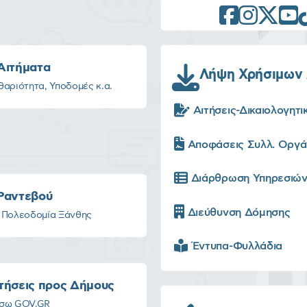
Αιτήματα
Λήψη Χρήσιμων
αριότητα, Υποδομές κ.α.
Αιτήσεις-Δικαιολογητι
Αποφάσεις Συλλ. Οργ
Διάρθρωση Υπηρεσιώ
Ραντεβού
Διεύθυνση Δόμησης
 Πολεοδομία Ξάνθης
Έντυπα-Φυλλάδια
τήσεις προς Δήμους
σω GOV.GR