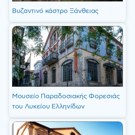
Βυζαντινό κάστρο Ξάνθειας
Μουσείο Παραδοσιακής Φορεσιάς
του Λυκείου Ελληνίδων