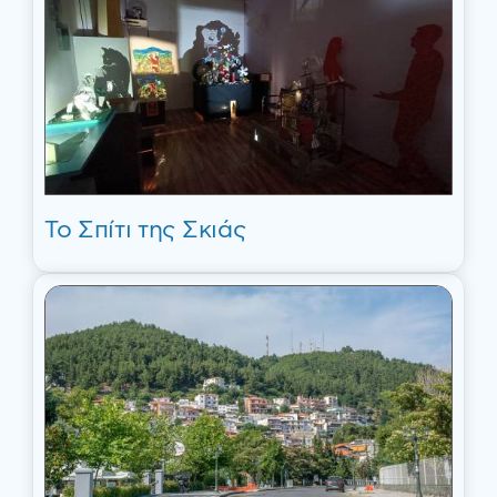
Το Σπίτι της Σκιάς