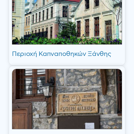
Περιοχή Καπναποθηκών Ξάνθης