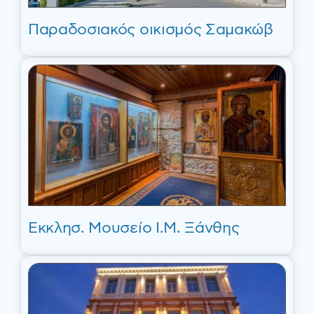
Παραδοσιακός οικισμός Σαμακώβ
Εκκλησ. Μουσείο I.Μ. Ξάνθης