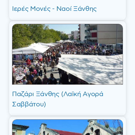
Ιερές Μονές - Ναοί Ξάνθης
Παζάρι Ξάνθης (Λαϊκή Αγορά
Σαββάτου)