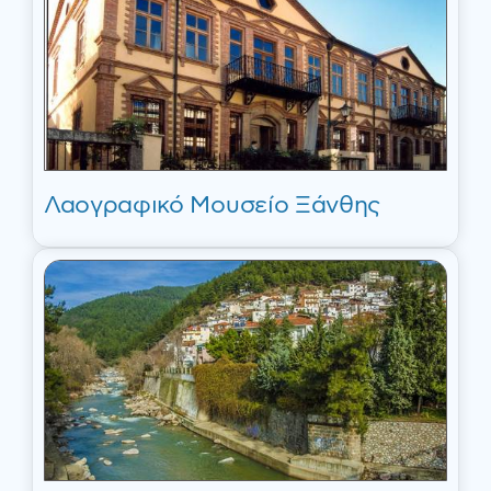
Λαογραφικό Μουσείο Ξάνθης