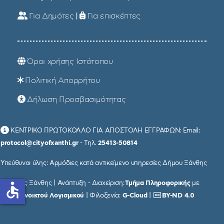
Για Δημότες
|
Για επισκέπτες
Όροι χρήσης Ιστότοπου
Πολιτική Απορρήτου
Δήλωση Προσβασιμότητας
ΚΕΝΤΡΙΚΟ ΠΡΩΤΟΚΟΛΛΟ ΓΙΑ ΑΠΟΣΤΟΛΗ ΕΓΓΡΑΦΩΝ: Email:
protocol@cityofxanthi.gr
- Τηλ.
25413-50814
Υπεύθυνοι ύλης: Αρμόδιες κατά αντικείμενο υπηρεσίες Δήμου Ξάνθης
© Δήμος Ξάνθης | Ανάπτυξη - Διαχείριση:
Τμήμα Πληροφορικής
με
accessible
χρήση
Ανοικτού Λογισμικού
| Φιλοξενία:
G-Cloud
|
BY-ND 4.0