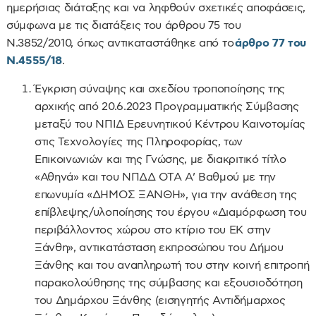
ημερήσιας διάταξης και να ληφθούν σχετικές αποφάσεις,
σύμφωνα με τις διατάξεις του άρθρου 75 του
Ν.3852/2010, όπως αντικαταστάθηκε από το
άρθρο 77 του
Ν.4555/18
.
Έγκριση σύναψης και σχεδίου τροποποίησης της
αρχικής από 20.6.2023 Προγραμματικής Σύμβασης
μεταξύ του ΝΠΙΔ Ερευνητικού Κέντρου Καινοτομίας
στις Τεχνολογίες της Πληροφορίας, των
Επικοινωνιών και της Γνώσης, με διακριτικό τίτλο
«Αθηνά» και του ΝΠΔΔ ΟΤΑ Α’ Βαθμού με την
επωνυμία «ΔΗΜΟΣ ΞΑΝΘΗ», για την ανάθεση της
επίβλεψης/υλοποίησης του έργου «Διαμόρφωση του
περιβάλλοντος χώρου στο κτίριο του ΕΚ στην
Ξάνθη», αντικατάσταση εκπροσώπου του Δήμου
Ξάνθης και του αναπληρωτή του στην κοινή επιτροπή
παρακολούθησης της σύμβασης και εξουσιοδότηση
του Δημάρχου Ξάνθης (εισηγητής Αντιδήμαρχος