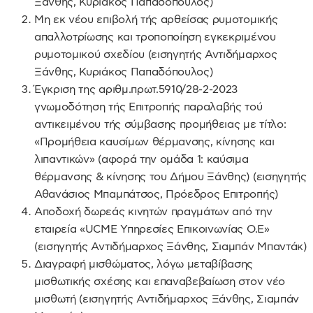
Ξάνθης, Κυριάκος Παπαδόπουλος)
Μη εκ νέου επιβολή τής αρθείσας ρυμοτομικής
απαλλοτρίωσης και τροποποίηση εγκεκριμένου
ρυμοτομικού σχεδίου (εισηγητής Αντιδήμαρχος
Ξάνθης, Κυριάκος Παπαδόπουλος)
Έγκριση της αριθμ.πρωτ.5910/28-2-2023
γνωμοδότηση τής Επιτροπής παραλαβής τού
αντικειμένου τής σύμβασης προμήθειας με τίτλο:
«Προμήθεια καυσίμων θέρμανσης, κίνησης και
λιπαντικών» (αφορά την ομάδα 1: καύσιμα
θέρμανσης & κίνησης του Δήμου Ξάνθης) (εισηγητής
Αθανάσιος Μπαμπάτσος, Πρόεδρος Επιτροπής)
Αποδοχή δωρεάς κινητών πραγμάτων από την
εταιρεία «UCME Υπηρεσίες Επικοινωνίας Ο.Ε»
(εισηγητής Αντιδήμαρχος Ξάνθης, Σιαμπάν Μπαντάκ)
Διαγραφή μισθώματος, λόγω μεταβίβασης
μισθωτικής σχέσης και επαναβεβαίωση στον νέο
μισθωτή (εισηγητής Αντιδήμαρχος Ξάνθης, Σιαμπάν