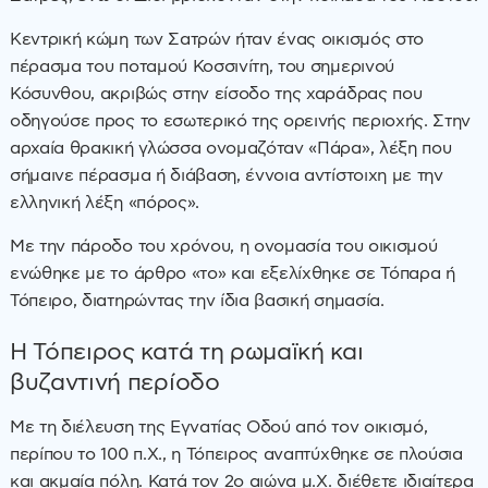
Κεντρική κώμη των Σατρών ήταν ένας οικισμός στο
πέρασμα του ποταμού Κοσσινίτη, του σημερινού
Κόσυνθου, ακριβώς στην είσοδο της χαράδρας που
οδηγούσε προς το εσωτερικό της ορεινής περιοχής. Στην
αρχαία θρακική γλώσσα ονομαζόταν «Πάρα», λέξη που
σήμαινε πέρασμα ή διάβαση, έννοια αντίστοιχη με την
ελληνική λέξη «πόρος».
Με την πάροδο του χρόνου, η ονομασία του οικισμού
ενώθηκε με το άρθρο «το» και εξελίχθηκε σε Τόπαρα ή
Τόπειρο, διατηρώντας την ίδια βασική σημασία.
Η Τόπειρος κατά τη ρωμαϊκή και
βυζαντινή περίοδο
Με τη διέλευση της Εγνατίας Οδού από τον οικισμό,
περίπου το 100 π.Χ., η Τόπειρος αναπτύχθηκε σε πλούσια
και ακμαία πόλη. Κατά τον 2ο αιώνα μ.Χ. διέθετε ιδιαίτερα