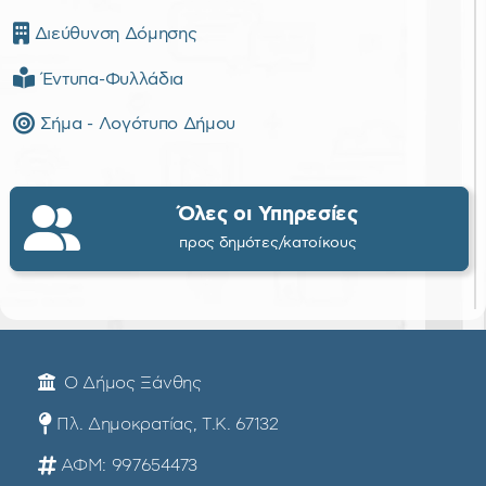
Διεύθυνση Δόμησης
Έντυπα-Φυλλάδια
Σήμα - Λογότυπο Δήμου
Όλες οι Υπηρεσίες
προς δημότες/κατοίκους
Ο Δήμος Ξάνθης
Πλ. Δημοκρατίας, Τ.Κ. 67132
ΑΦΜ: 997654473