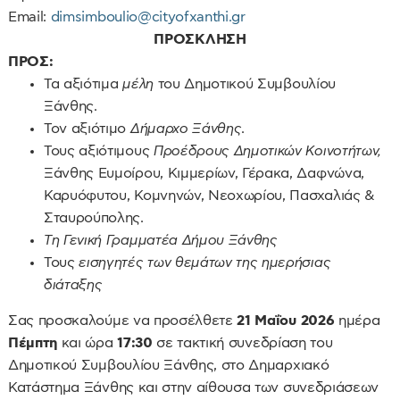
Email:
dimsimboulio@cityofxanthi.gr
ΠΡΟΣΚΛΗΣΗ
ΠΡΟΣ:
Τα αξιότιμα
μέλη
του Δημοτικού Συμβουλίου
Ξάνθης.
Τον αξιότιμο
Δήμαρχο Ξάνθης
.
Τους αξιότιμους
Προέδρους Δημοτικών Κοινοτήτων,
Ξάνθης Ευμοίρου, Κιμμερίων, Γέρακα, Δαφνώνα,
Καρυόφυτου, Κομνηνών, Νεοχωρίου, Πασχαλιάς &
Σταυρούπολης.
Τη Γενική Γραμματέα Δήμου Ξάνθης
Τους
εισηγητές των θεμάτων της ημερήσιας
διάταξης
Σας προσκαλούμε να προσέλθετε
21 Μαΐου 2026
ημέρα
Πέμπτη
και ώρα
17:30
σε τακτική συνεδρίαση του
Δημοτικού Συμβουλίου Ξάνθης, στο Δημαρχιακό
Κατάστημα Ξάνθης και στην αίθουσα των συνεδριάσεων