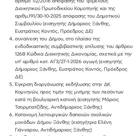
αριθμό 112/2016 απόφασης του Τριμελούς
Διοικητικού Πρωτοδικείου Κομοτηνής και της
αριθμ.191/30-10-2025 απόφασης του Δημοτικού
Συμβουλίου (εισηγητής Δήμαρχος Ξάνθης,
Ευστράτιος Κοντός, Πρόεδρος ΔΕ)
συναίνεση του Δήμου, στο πλαίσιο της
ενδοδικαστικής συμβιβαστικής επίλυσης του άρθρου
126Β Κώδικα Διοικητικής Δικονομίας, σχετικά με την
υπ’ αριθμό κατ. AΓ3/27-1-2026 αγωγή (εισηγητής
Δήμαρχος Ξάνθης, Ευστράτιος Κοντός, Πρόεδρος
ΔΕ)
Έγκριση διοργάνωσης εκδήλωσης στην ΔΚ
Κομνηνών, προς τιμήν της μνήμης των πεσόντων
κατά τη βουλγαρική κατοχή (εισηγητής Μάριος
Τσορμπατζίδης, Αντιδήμαρχος Ξάνθης)
Κατανομή λειτουργικών δαπανών σχολικών
μονάδων Δήμου Ξάνθης (εισηγήτρια Ελένη
Γιάνναρου, Αντιδήμαρχος Ξάνθης)