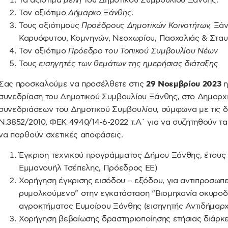
Τα αξιότιμα
μέλη
του Δημοτικού Συμβουλίου Ξάνθης.
Τον αξιότιμο
Δήμαρχο Ξάνθης
.
Τους αξιότιμους
Προέδρους Δημοτικών Κοινοτήτων,
Ξάν
Καρυόφυτου, Κομνηνών, Νεοχωρίου, Πασχαλιάς & Στα
Τον αξιότιμο
Πρόεδρο του Τοπικού Συμβουλίου Νέων
Τους
εισηγητές των θεμάτων της ημερήσιας διάταξης
Σας προσκαλούμε να προσέλθετε στις
29 Νοεμβρίου 2023
η
συνεδρίαση του Δημοτικού Συμβουλίου Ξάνθης, στο Δημαρχ
συνεδριάσεων του Δημοτικού Συμβουλίου, σύμφωνα με τις δι
Ν.3852/2010, ΦΕΚ 4940/14-6-2022 τ.Α΄ για να συζητηθούν τ
να παρθούν σχετικές αποφάσεις.
Έγκριση τεχνικού προγράμματος Δήμου Ξάνθης, έτους 
Εμμανουήλ Τσέπελης, Πρόεδρος ΕΕ)
Χορήγηση έγκρισης εισόδου – εξόδου, για αντιπροσωπ
ρυμολκούμενο” στην εγκατάσταση “Βιομηχανία σκυροδ
αγροκτήματος Ευμοίρου Ξάνθης (εισηγητής Αντιδήμαρχ
Χορήγηση βεβαίωσης δραστηριοποίησης ετήσιας διάρκε