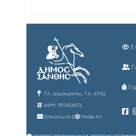
Ε
Γ
Για
Πλ. Δημοκρατίας, Τ.Κ. 67132
ΑΦΜ: 997654473
Επικοινωνία
|
Media Kit