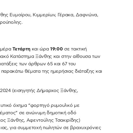
θης Ευμοίρου, Κιμμερίων, Γέρακα, Δαφνώνα,
υρούπολης.
μέρα
Τετάρτη
και ώρα
19:00
σε τακτική
ιακό Κατάστημα Ξάνθης και στην αίθουσα των
ατάξεις των άρθρων 65 και 67 του
α παρακάτω θέματα της ημερήσιας διάταξης και
2024 (εισηγητής Δήμαρχος Ξάνθης,
ευτικό όχημα “φορτηγό ρυμουλκό με
έματος” σε ανώνυμη δημοτική οδό
ος Ξάνθης, Αφεντούλης Τσακιρίδης)
ιας, για συμμετοχή πωλητών σε βραχυχρόνιες