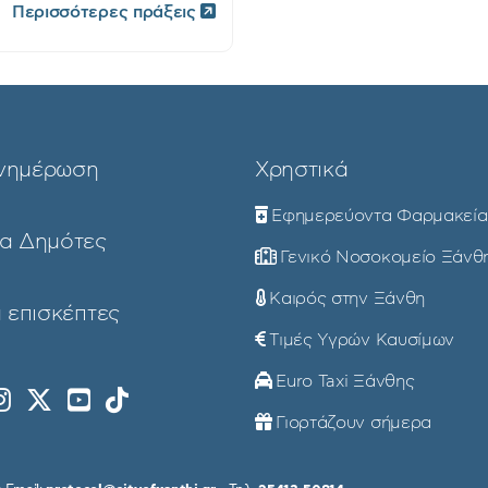
Περισσότερες πράξεις
νημέρωση
Χρηστικά
Εφημερεύοντα Φαρμακεία
ια Δημότες
Γενικό Νοσοκομείο Ξάνθ
Καιρός στην Ξάνθη
 επισκέπτες
Τιμές Υγρών Καυσίμων
Euro Taxi Ξάνθης
Γιορτάζουν σήμερα