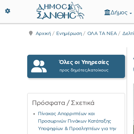
Δήμος
Δήμος Ξάνθης - Επίσημη Ιστοσε
Αρχική
Ενημέρωση
ΟΛΑ ΤΑ ΝΕΑ
Δελτ
Όλες οι Υπηρεσίες
προς δημότες/κατοίκους
Πρόσφατα / Σχετικά
Πίνακας Απορριπτέων και
Προσωρινών Πινάκων Κατάταξης
Υποψηφίων & Προσληπτέων για την