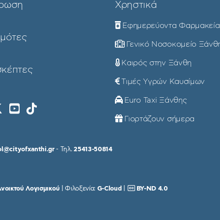
ρωση
Χρηστικά
Εφημερεύοντα Φαρμακεία
ημότες
Γενικό Νοσοκομείο Ξάνθ
Καιρός στην Ξάνθη
σκέπτες
Τιμές Υγρών Καυσίμων
Euro Taxi Ξάνθης
Γιορτάζουν σήμερα
ol@cityofxanthi.gr
- Τηλ.
25413-50814
νοικτού Λογισμικού
| Φιλοξενία:
G-Cloud
|
BY-ND 4.0