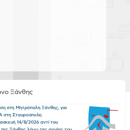
ωνο Ξάνθης
ση στη Μητρόπολη Ξάνθης, για
Α στη Σταυρούπολη
ασκευή 14/8/2026 αντί του
 της Ξάνθης λόγω της αργίας του