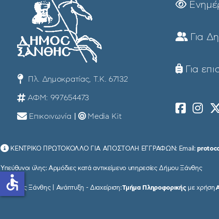
Ενημέ
Για Δ
Για επι
Πλ. Δημοκρατίας, Τ.Κ. 67132
ΑΦΜ: 997654473
Επικοινωνία
|
Media Kit
ΚΕΝΤΡΙΚΟ ΠΡΩΤΟΚΟΛΛΟ ΓΙΑ ΑΠΟΣΤΟΛΗ ΕΓΓΡΑΦΩΝ: Email:
protoc
Υπεύθυνοι ύλης: Αρμόδιες κατά αντικείμενο υπηρεσίες Δήμου Ξάνθης
accessible
© Δήμος Ξάνθης | Ανάπτυξη - Διαχείριση:
Τμήμα Πληροφορικής
με χρήση
Α