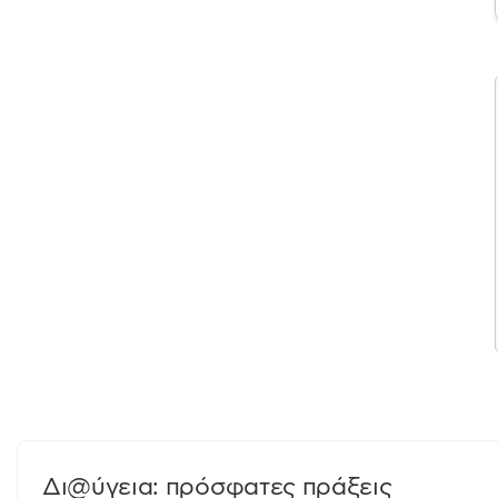
Δι@ύγεια: πρόσφατες πράξεις