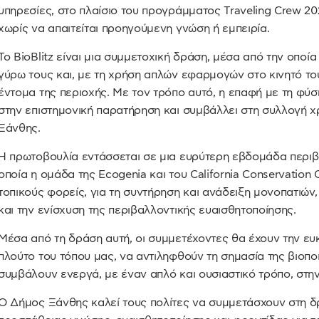
υπηρεσίες, στο πλαίσιο του προγράμματος Traveling Crew 202
χωρίς να απαιτείται προηγούμενη γνώση ή εμπειρία.
Το BioBlitz είναι μια συμμετοχική δράση, μέσα από την οποί
γύρω τους και, με τη χρήση απλών εφαρμογών στο κινητό τ
έντομα της περιοχής. Με τον τρόπο αυτό, η επαφή με τη φύ
στην επιστημονική παρατήρηση και συμβάλλει στη συλλογή χρ
Ξάνθης.
Η πρωτοβουλία εντάσσεται σε μια ευρύτερη εβδομάδα περιβ
οποία η ομάδα της Ecogenia και του California Conservation
τοπικούς φορείς, για τη συντήρηση και ανάδειξη μονοπατιώ
και την ενίσχυση της περιβαλλοντικής ευαισθητοποίησης.
Μέσα από τη δράση αυτή, οι συμμετέχοντες θα έχουν την ευ
πλούτο του τόπου μας, να αντιληφθούν τη σημασία της βιοπο
συμβάλουν ενεργά, με έναν απλό και ουσιαστικό τρόπο, στην
Ο Δήμος Ξάνθης καλεί τους πολίτες να συμμετάσχουν στη δρ