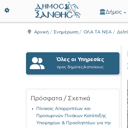
Δήμος
Δήμος Ξάνθης - Επίσημη Ιστοσε
Αρχική
Ενημέρωση
ΟΛΑ ΤΑ ΝΕΑ
Δελτ
Όλες οι Υπηρεσίες
προς δημότες/κατοίκους
Πρόσφατα / Σχετικά
Πίνακας Απορριπτέων και
Προσωρινών Πινάκων Κατάταξης
Υποψηφίων & Προσληπτέων για την