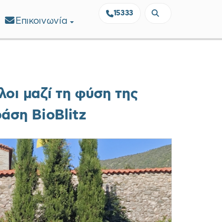
15333
Επικοινωνία
οι μαζί τη φύση της
άση BioBlitz