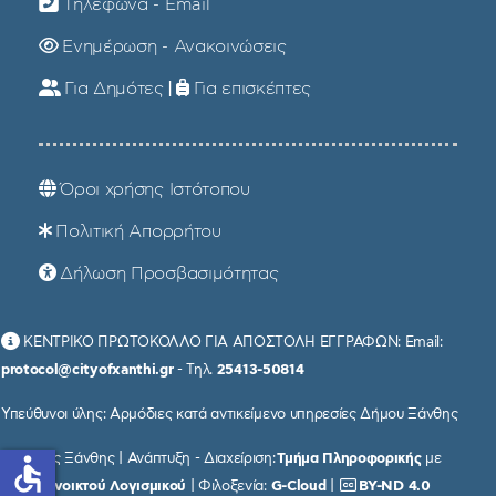
Τηλέφωνα - Email
Ενημέρωση - Ανακοινώσεις
Για Δημότες
|
Για επισκέπτες
Όροι χρήσης Ιστότοπου
Πολιτική Απορρήτου
Δήλωση Προσβασιμότητας
ΚΕΝΤΡΙΚΟ ΠΡΩΤΟΚΟΛΛΟ ΓΙΑ ΑΠΟΣΤΟΛΗ ΕΓΓΡΑΦΩΝ: Email:
protocol@cityofxanthi.gr
- Τηλ.
25413-50814
Υπεύθυνοι ύλης: Αρμόδιες κατά αντικείμενο υπηρεσίες Δήμου Ξάνθης
© Δήμος Ξάνθης | Ανάπτυξη - Διαχείριση:
Τμήμα Πληροφορικής
με
accessible
χρήση
Ανοικτού Λογισμικού
| Φιλοξενία:
G-Cloud
|
BY-ND 4.0