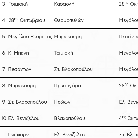
ης
3
Τσιμισκή
Καραολή
28
Οκτ
ης
4
28
Οκτωβρίου
Θερμοπυλών
Μεγάλο
5
Μεγάλου Ρεύματος
Μπρωκούμη
Πεσόντ
6
Κ. Μπένη
Τσιμισκή
Μεγάλο
7
Πεσόντων
Στ. Βλαχοπούλου
Μεγάλο
ης
8
Μπρωκούμη
Πρωταγόρα
28
Οκτ
9
Στ. Βλαχοπούλου
Ηρώων
Ελ. Βεν
ης
10
Ελ. Βενιζέλου
Βλαχοπούλου
4
Οκτ
11
Γκίφχορν
Ελ. Βενιζέλου
Στ. Βλα