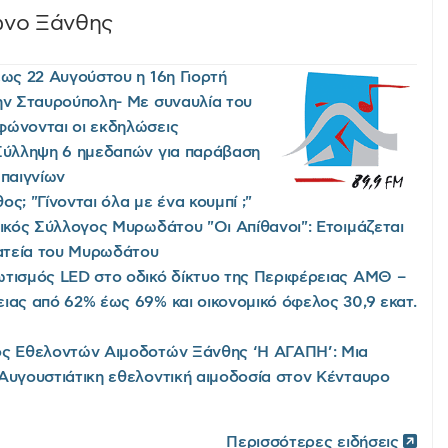
ωνο Ξάνθης
έως 22 Αυγούστου η 16η Γιορτή
ην Σταυρούπολη- Με συναυλία του
φώνονται οι εκδηλώσεις
Σύλληψη 6 ημεδαπών για παράβαση
 παιγνίων
ς; "Γίνονται όλα με ένα κουμπί ;"
τικός Σύλλογος Μυρωδάτου "Οι Απίθανοι": Ετοιμάζεται
λατεία του Μυρωδάτου
τισμός LED στο οδικό δίκτυο της Περιφέρειας ΑΜΘ –
ιας από 62% έως 69% και οικονομικό όφελος 30,9 εκατ.
ς Εθελοντών Αιμοδοτών Ξάνθης ‘Η ΑΓΑΠΗ’: Μια
Αυγουστιάτικη εθελοντική αιμοδοσία στον Κένταυρο
Περισσότερες ειδήσεις