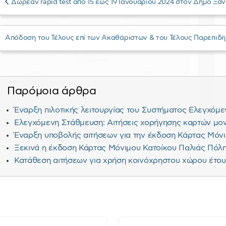
Δωρεάν rapid test από 15 έως 19 Ιανουαρίου 2024 στον Δήμο Ξά
Απόδοση του Τέλους επί των Ακαθάριστων & του Τέλους Παρεπιδ
Παρόμοια άρθρα
Έναρξη πιλοτικής λειτουργίας του Συστήματος Ελεγχόμ
Ελεγχόμενη Στάθμευση: Αιτήσεις χορήγησης καρτών μο
Έναρξη υποβολής αιτήσεων για την έκδοση Κάρτας Μόν
Ξεκινά η έκδοση Κάρτας Μόνιμου Κατοίκου Παλιάς Πόλης
Κατάθεση αιτήσεων για χρήση κοινόχρηστου χώρου έτου