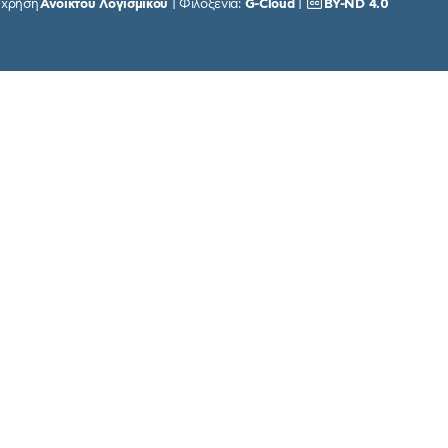
χρήση
Ανοικτού Λογισμικού
| Φιλοξενία:
G-Cloud
|
BY-ND 4.0