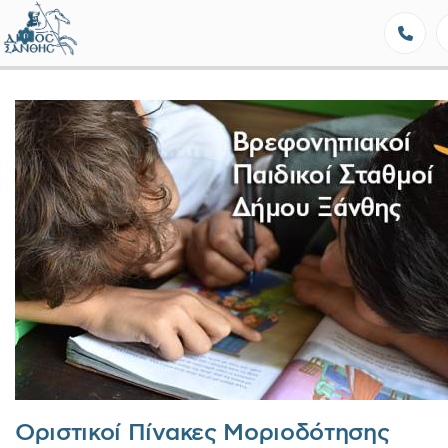
Δήμος Ξάνθης - Επίσημη Ιστοσε
Οριστικοί Πίνακες Μοριοδότησης