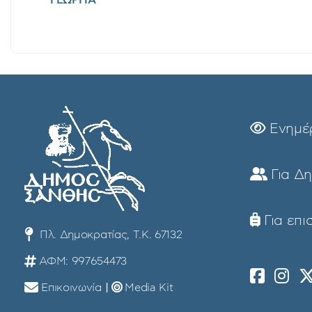
Ενημέ
Για Δ
Για επι
Πλ. Δημοκρατίας, Τ.Κ. 67132
ΑΦΜ: 997654473
Επικοινωνία
|
Media Kit