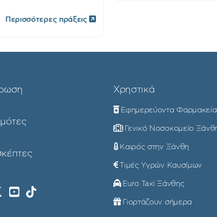
Περισσότερες πράξεις
ρωση
Χρηστικά
Εφημερεύοντα Φαρμακεία
ημότες
Γενικό Νοσοκομείο Ξάνθ
Καιρός στην Ξάνθη
σκέπτες
Τιμές Υγρών Καυσίμων
Euro Taxi Ξάνθης
Γιορτάζουν σήμερα