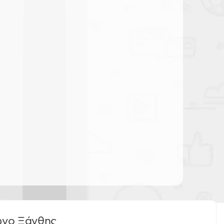
ωνο Ξάνθης