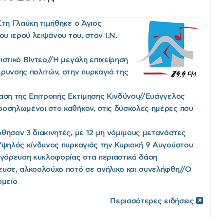
Στη Γλαύκη τιμήθηκε ο Άγιος
ου ιερού λειψάνου του, στον Ι.Ν.
ιστικό Βίντεο//Η μεγάλη επιχείρηση
ρυνσης πολιτών, στην πυρκαγιά της
αση της Επιτροπής Εκτίμησης Κινδύνου//Ευάγγελος
οσηλωμένοι στο καθήκον, στις δύσκολες ημέρες που
θησαν 3 διακινητές, με 12 μη νόμιμους μετανάστες
Υψηλός κίνδυνος πυρκαγιάς την Κυριακή 9 Αυγούστου
αγόρευση κυκλοφορίας στα περιαστικά δάση
υσε, αλκοολούχο ποτό σε ανήλικο και συνελήφθη//Ο
ομείο
Περισσότερες ειδήσεις