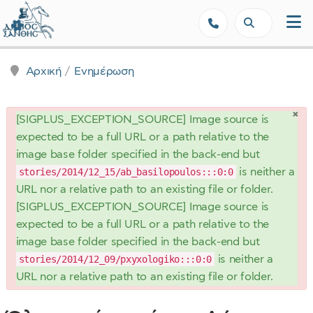
Δήμος Ξάνθης - Επίσημη Ιστοσε
Αρχική
Ενημέρωση
×
danger
[SIGPLUS_EXCEPTION_SOURCE] Image source is
expected to be a full URL or a path relative to the
image base folder specified in the back-end but
stories/2014/12_15/ab_basilopoulos:::0:0
is neither a
URL nor a relative path to an existing file or folder.
[SIGPLUS_EXCEPTION_SOURCE] Image source is
expected to be a full URL or a path relative to the
image base folder specified in the back-end but
stories/2014/12_09/pxyxologiko:::0:0
is neither a
URL nor a relative path to an existing file or folder.