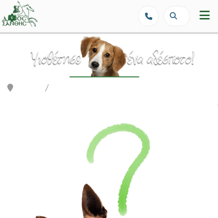
Δήμος Ξάνθης - Επίσημη Ιστοσε
Αρχική
Αδέσποτα