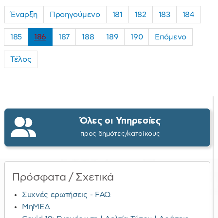
Έναρξη
Προηγούμενο
181
182
183
184
185
186
187
188
189
190
Επόμενο
Τέλος
Όλες οι Υπηρεσίες
προς δημότες/κατοίκους
Πρόσφατα / Σχετικά
Συχνές ερωτήσεις - FAQ
ΜηΜΕΔ