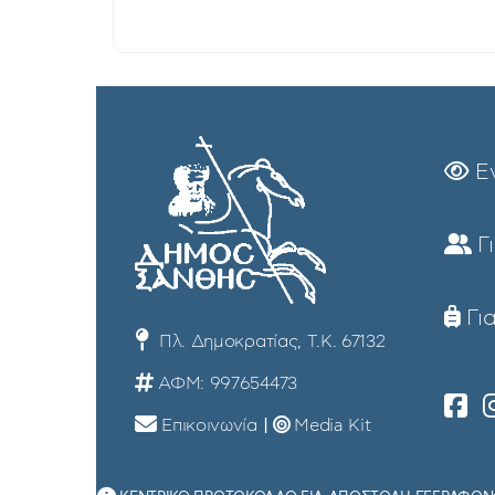
Ε
Γ
Για
Πλ. Δημοκρατίας, Τ.Κ. 67132
ΑΦΜ: 997654473
Επικοινωνία
|
Media Kit