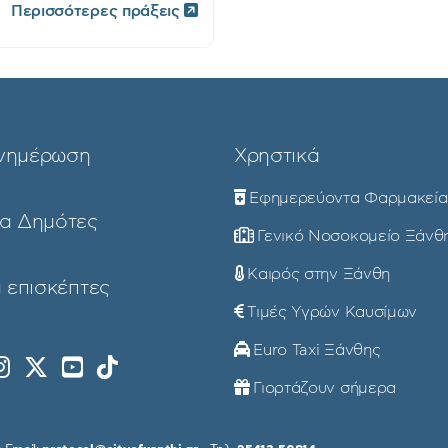
Περισσότερες πράξεις
νημέρωση
Χρηστικά
Εφημερεύοντα Φαρμακεία
ια Δημότες
Γενικό Νοσοκομείο Ξάνθ
Καιρός στην Ξάνθη
 επισκέπτες
Τιμές Υγρών Καυσίμων
Euro Taxi Ξάνθης
Γιορτάζουν σήμερα