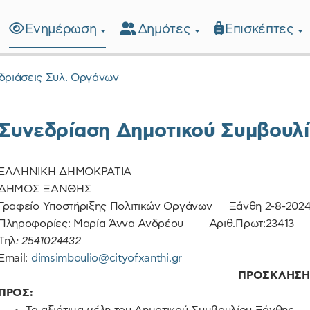
Ενημέρωση
Δημότες
Επισκέπτες
λίδα
δριάσεις Συλ. Οργάνων
Συνεδρίαση Δημοτικού Συμβουλί
ΕΛΛΗΝΙΚΗ ΔΗΜΟΚΡΑΤΙΑ
ΔΗΜΟΣ ΞΑΝΘΗΣ
Γραφείο Υποστήριξης Πολιτικών Οργάνων Ξάνθη 2-8-202
Πληροφορίες: Μαρία Άννα Ανδρέου Αριθ.Πρωτ:23413
Τηλ
: 2541024432
Email:
dimsimboulio@cityofxanthi.gr
ΠΡΟΣΚΛΗΣΗ
ΠΡΟΣ: