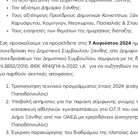
Τα αξιότιμα
μέλη
του Δημοτικού Συμβουλίου Ξάνθης.
Τον αξιότιμο
Δήμαρχο Ξάνθης
.
Τους αξιότιμους
Προέδρους Δημοτικών Κοινοτήτων,
Ξάν
Καρυόφυτου, Κομνηνών, Νεοχωρίου, Πασχαλιάς & Στα
Τους
εισηγητές των θεμάτων της ημερήσιας διάταξης
Σας προσκαλούμε να προσέλθετε στις
7 Αυγούστου 2024
η
συνεδρίαση του Δημοτικού Συμβουλίου Ξάνθης, στο Δημαρχ
συνεδριάσεων του Δημοτικού Συμβουλίου, σύμφωνα με τις δι
Ν.3852/2010, ΦΕΚ 4940/14-6-2022 τ.Α΄ για να συζητηθούν τ
να παρθούν σχετικές αποφάσεις.
Τροποποίηση τεχνικού προγράμματος έτους 2024 (ειση
Παπαδόπουλος)
Υποβολή αιτήματος για την παροχή σύμφωνης γνώμης 
κατασκευή αθλητικών εγκαταστάσεων στο Ο.Τ.11 του οι
Δήμο Ξάνθης από τον ΟΑΕΔ με χρησιδάνειο (εισηγητής
Παπαδόπουλος)
Έγκριση παραχώρησης του διαδρόμου της πλατείας Διοι