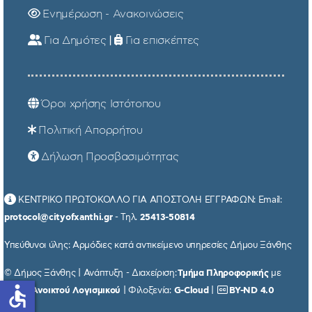
Ενημέρωση - Ανακοινώσεις
Για Δημότες
|
Για επισκέπτες
Όροι χρήσης Ιστότοπου
Πολιτική Απορρήτου
Δήλωση Προσβασιμότητας
ΚΕΝΤΡΙΚΟ ΠΡΩΤΟΚΟΛΛΟ ΓΙΑ ΑΠΟΣΤΟΛΗ ΕΓΓΡΑΦΩΝ: Email:
protocol@cityofxanthi.gr
- Τηλ.
25413-50814
Υπεύθυνοι ύλης: Αρμόδιες κατά αντικείμενο υπηρεσίες Δήμου Ξάνθης
© Δήμος Ξάνθης | Ανάπτυξη - Διαχείριση:
Τμήμα Πληροφορικής
με
accessible
χρήση
Ανοικτού Λογισμικού
| Φιλοξενία:
G-Cloud
|
BY-ND 4.0