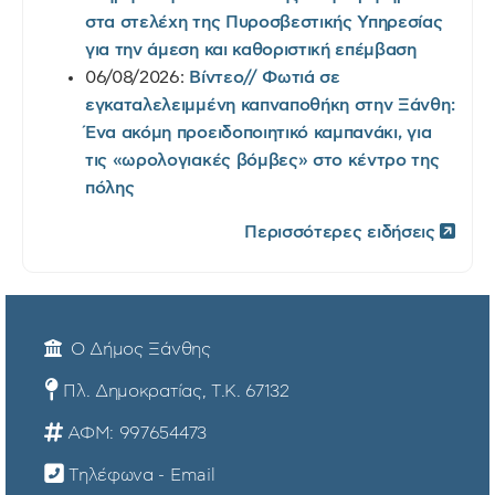
στα στελέχη της Πυροσβεστικής Υπηρεσίας
για την άμεση και καθοριστική επέμβαση
06/08/2026:
Βίντεο// Φωτιά σε
εγκαταλελειμμένη καπναποθήκη στην Ξάνθη:
Ένα ακόμη προειδοποιητικό καμπανάκι, για
τις «ωρολογιακές βόμβες» στο κέντρο της
πόλης
Περισσότερες ειδήσεις
Ο Δήμος Ξάνθης
Πλ. Δημοκρατίας, Τ.Κ. 67132
ΑΦΜ: 997654473
Τηλέφωνα - Email