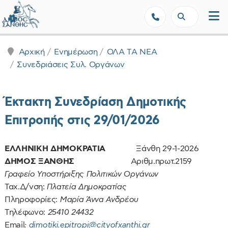
Δήμος Ξάνθης - Επίσημη Ιστοσε
Αρχική
Ενημέρωση
ΟΛΑ ΤΑ ΝΕΑ
Συνεδριάσεις Συλ. Οργάνων
Έκτακτη Συνεδρίαση Δημοτικής
Επιτροπής στις 29/01/2026
ΕΛΛΗΝΙΚΗ ΔΗΜΟΚΡΑΤΙΑ
Ξάνθη 29-1-2026
ΔΗΜΟΣ ΞΑΝΘΗΣ
Αριθμ.πρωτ.2159
Γραφείο Υποστήριξης Πολιτικών Οργάνων
Ταχ.Δ/νση:
Πλατεία Δημοκρατίας
Πληροφορίες:
Μαρία Άννα Ανδρέου
Τηλέφωνο:
25410 24432
Email
:
dimotiki.epitropi@cityofxanthi.gr