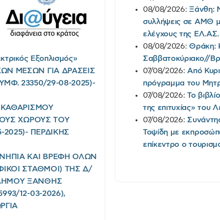
08/08/2026:
Ξάνθη: 
συλλήψεις σε ΑΜΘ μ
ελέγχους της EΛ.AΣ.
08/08/2026:
Θράκη: 
κτρικός Εξοπλισμός»
Σαββατοκύριακο//Βρι
ΩΝ ΜΕΣΩΝ ΓΙΑ ΔΡΑΣΕΙΣ
07/08/2026:
Από Κυρι
Φ. 23350/29-08-2025)-
πρόγραμμα του Μητρ
07/08/2026:
Το βιβλί
Ι ΚΑΘΑΡΙΣΜΟΥ
της επιτυχίας» του 
ΡΙΟΥΣ ΧΩΡΟΥΣ ΤΟΥ
07/08/2026:
Συνάντη
-2025)- ΠΕΡΔΙΚΗΣ
Τοψίδη με εκπροσώπ
επίκεντρο ο τουρισμ
 ΝΗΠΙΑ ΚΑΙ ΒΡΕΦΗ ΟΛΩΝ
ΦΙΚΟΙ ΣΤΑΘΜΟΙ) ΤΗΣ Δ/
 ΔΗΜΟΥ ΞΑΝΘΗΣ
93/12-03-2026),
ΡΓΙΑ