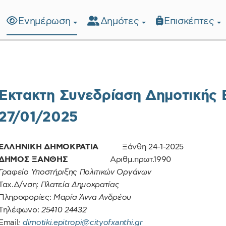
Ενημέρωση
Δημότες
Επισκέπτες
λίδα
Έκτακτη Συνεδρίαση Δημοτικής Ε
27/01/2025
ΕΛΛΗΝΙΚΗ ΔΗΜΟΚΡΑΤΙΑ
Ξάνθη 24-1-2025
ΔΗΜΟΣ ΞΑΝΘΗΣ
Αριθμ.πρωτ.1990
Γραφείο Υποστήριξης Πολιτικών Οργάνων
Ταχ.Δ/νση:
Πλατεία Δημοκρατίας
Πληροφορίες:
Μαρία Άννα Ανδρέου
Τηλέφωνο:
25410 24432
Email
:
dimotiki.epitropi@cityofxanthi.gr