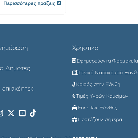
Περισσότερες πράξεις
νημέρωση
Χρηστικά
Εφημερεύοντα Φαρμακεία
ια Δημότες
Γενικό Νοσοκομείο Ξάνθ
Καιρός στην Ξάνθη
 επισκέπτες
Τιμές Υγρών Καυσίμων
Euro Taxi Ξάνθης
Γιορτάζουν σήμερα