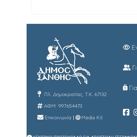
Ε
Γ
Για
Πλ. Δημοκρατίας, Τ.Κ. 67132
ΑΦΜ: 997654473
Επικοινωνία
|
Media Kit