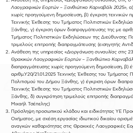
Ανάθεση της υπηρεσίας «
Διοργάνωση συναυλίας στις
6
Λαογραφικών Εορτών – Ξανθιώτικο Καρναβάλι 2025»,
α
χωρίς προηγούμενη δημοσίευση, β) έγκριση τεχνικών π
Τεχνικής Έκθεσης του Τμήματος Πολιτιστικών Εκδηλώσ
Ξάνθης, γ) έγκριση όρων διαπραγμάτευσης της με αριθμ
Τμήματος Πολιτιστικών Εκδηλώσεων της Διεύθυνσης Πο
τριμελούς επιτροπής διαπραγμάτευσης (εισηγητής Αντι
Ανάθεση της υπηρεσίας «
Διοργάνωση συναυλίας στις
2
Θρακικών Λαογραφικών Εορτών – Ξανθιώτικο Καρναβάλ
διαπραγμάτευσης χωρίς προηγούμενη δημοσίευση, β) έ
αριθμ.Υ20/21.01.2025 Τεχνικής Έκθεσης του Τμήματος 
Πολιτισμού του Δήμου Ξάνθης, γ) έγκριση όρων διαπρα
Τεχνικής Έκθεσης του Τμήματος Πολιτιστικών Εκδηλώσ
Ξάνθης, δ) συγκρότηση τριμελούς επιτροπής διαπραγμ
Μιχαήλ Τσέπελης)
Πρόσληψη προσωπικού κλάδου και ειδικότητας ΥΕ Πρ
Οχήματος, με σχέση εργασίας ιδιωτικού δικαίου ορισμ
αναγκών καθαριότητας στις Θρακικές Λαογραφικές Εορ