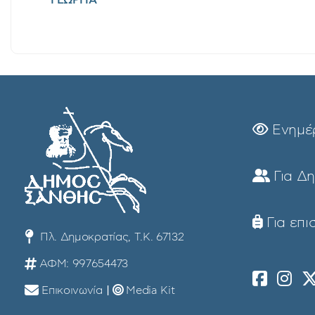
Ενημέ
Για Δ
Για επι
Πλ. Δημοκρατίας, Τ.Κ. 67132
ΑΦΜ: 997654473
Επικοινωνία
|
Media Kit