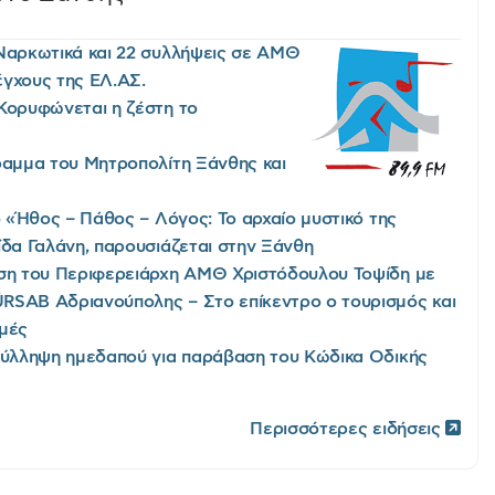
Ναρκωτικά και 22 συλλήψεις σε ΑΜΘ
γχους της EΛ.AΣ.
Κορυφώνεται η ζέστη το
αμμα του Μητροπολίτη Ξάνθης και
ο «Ήθος – Πάθος – Λόγος: Το αρχαίο μυστικό της
ίδα Γαλάνη, παρουσιάζεται στην Ξάνθη
ση του Περιφερειάρχη ΑΜΘ Χριστόδουλου Τοψίδη με
RSAB Αδριανούπολης – Στο επίκεντρο ο τουρισμός και
ομές
Σύλληψη ημεδαπού για παράβαση του Κώδικα Οδικής
Περισσότερες ειδήσεις