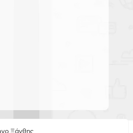
ωνο Ξάνθης