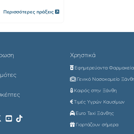
Περισσότερες πράξεις
ρωση
Χρηστικά
Εφημερεύοντα Φαρμακεία
ημότες
Γενικό Νοσοκομείο Ξάνθ
Καιρός στην Ξάνθη
σκέπτες
Τιμές Υγρών Καυσίμων
Euro Taxi Ξάνθης
Γιορτάζουν σήμερα