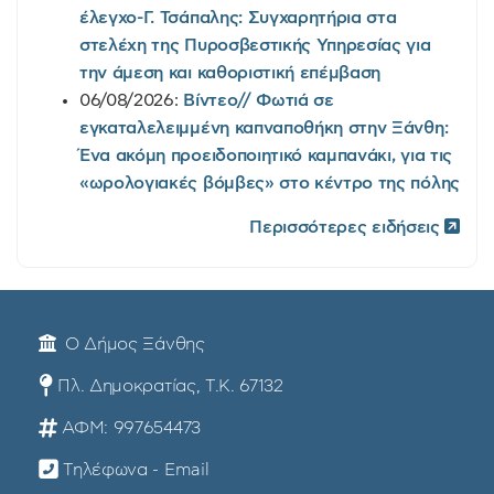
έλεγχο-Γ. Τσάπαλης: Συγχαρητήρια στα
στελέχη της Πυροσβεστικής Υπηρεσίας για
την άμεση και καθοριστική επέμβαση
06/08/2026:
Βίντεο// Φωτιά σε
εγκαταλελειμμένη καπναποθήκη στην Ξάνθη:
Ένα ακόμη προειδοποιητικό καμπανάκι, για τις
«ωρολογιακές βόμβες» στο κέντρο της πόλης
Περισσότερες ειδήσεις
Ο Δήμος Ξάνθης
Πλ. Δημοκρατίας, Τ.Κ. 67132
ΑΦΜ: 997654473
Τηλέφωνα - Email