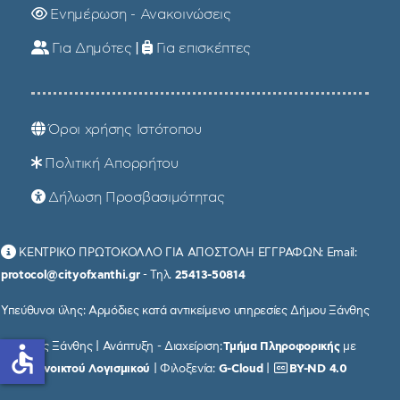
Ενημέρωση - Ανακοινώσεις
Για Δημότες
|
Για επισκέπτες
Όροι χρήσης Ιστότοπου
Πολιτική Απορρήτου
Δήλωση Προσβασιμότητας
ΚΕΝΤΡΙΚΟ ΠΡΩΤΟΚΟΛΛΟ ΓΙΑ ΑΠΟΣΤΟΛΗ ΕΓΓΡΑΦΩΝ: Email:
protocol@cityofxanthi.gr
- Τηλ.
25413-50814
Υπεύθυνοι ύλης: Αρμόδιες κατά αντικείμενο υπηρεσίες Δήμου Ξάνθης
© Δήμος Ξάνθης | Ανάπτυξη - Διαχείριση:
Τμήμα Πληροφορικής
με
accessible
χρήση
Ανοικτού Λογισμικού
| Φιλοξενία:
G-Cloud
|
BY-ND 4.0