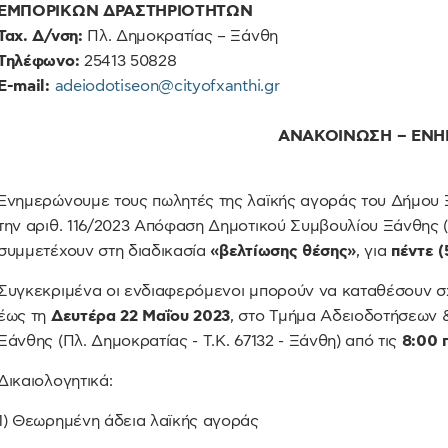
ΕΜΠΟΡΙΚΩΝ ΔΡΑΣΤΗΡΙΟΤΗΤΩΝ
Ταχ. Δ/νση:
Πλ. Δημοκρατίας – Ξάνθη
Τηλέφωνο:
25413 50828
E
-
mail:
adeiodotiseon@cityofxanthi.gr
ΑΝΑΚΟΙΝΩΣΗ – ΕΝ
Ενημερώνουμε τους πωλητές της λαϊκής αγοράς του Δήμου
την αριθ. 116/2023 Απόφαση Δημοτικού Συμβουλίου Ξάνθης
συμμετέχουν στη διαδικασία
«βελτίωσης θέσης»
, για
πέντε (
Συγκεκριμένα οι ενδιαφερόμενοι μπορούν να καταθέσουν σχ
έως τη
Δευτέρα 22 Μαΐου 2023
, στο Τμήμα Αδειοδοτήσεων 
Ξάνθης (Πλ. Δημοκρατίας - Τ.Κ. 67132 - Ξάνθη) από τις
8:00 π
Δικαιολογητικά:
1) Θεωρημένη άδεια λαϊκής αγοράς