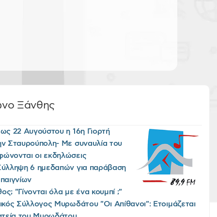
ωνο Ξάνθης
έως 22 Αυγούστου η 16η Γιορτή
ην Σταυρούπολη- Με συναυλία του
φώνονται οι εκδηλώσεις
Σύλληψη 6 ημεδαπών για παράβαση
 παιγνίων
ς; "Γίνονται όλα με ένα κουμπί ;"
τικός Σύλλογος Μυρωδάτου "Οι Απίθανοι": Ετοιμάζεται
λατεία του Μυρωδάτου