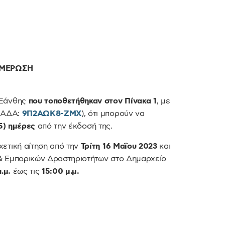
ΗΜΕΡΩΣΗ
 Ξάνθης
που τοποθετήθηκαν στον Πίνακα 1
, με
 (ΑΔΑ:
9Π2ΑΩΚ8-ΖΜΧ
), ότι μπορούν να
5) ημέρες
από την έκδοσή της.
ετική αίτηση από την
Τρίτη 16 Μαΐου 2023
και
& Εμπορικών Δραστηριοτήτων στο Δημαρχείο
.μ.
έως τις
15:00 μ.μ.