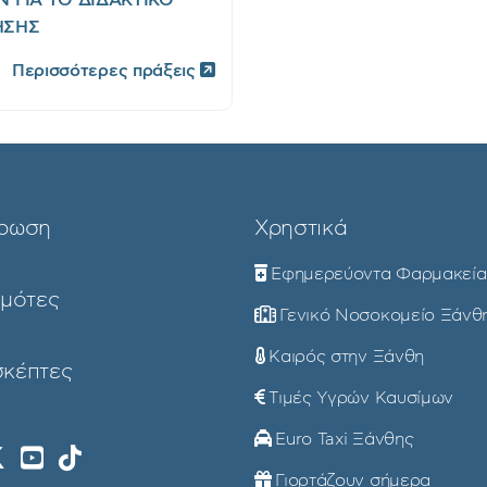
ΗΣΗΣ
Περισσότερες πράξεις
ρωση
Χρηστικά
Εφημερεύοντα Φαρμακεία
ημότες
Γενικό Νοσοκομείο Ξάνθ
Καιρός στην Ξάνθη
σκέπτες
Τιμές Υγρών Καυσίμων
Euro Taxi Ξάνθης
Γιορτάζουν σήμερα