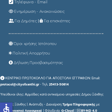
Τηλέφωνα - Email
Ενημέρωση - Ανακοινώσεις
Για Δημότες
|
Για επισκέπτες
Όροι χρήσης Ιστότοπου
Πολιτική Απορρήτου
Δήλωση Προσβασιμότητας
ΚΕΝΤΡΙΚΟ ΠΡΩΤΟΚΟΛΛΟ ΓΙΑ ΑΠΟΣΤΟΛΗ ΕΓΓΡΑΦΩΝ: Email:
protocol@cityofxanthi.gr
- Τηλ.
25413-50814
Υπεύθυνοι ύλης: Αρμόδιες κατά αντικείμενο υπηρεσίες Δήμου Ξάνθης
© Δήμος Ξάνθης | Ανάπτυξη - Διαχείριση:
Τμήμα Πληροφορικής
με
accessible
χρήση
Ανοικτού Λογισμικού
| Φιλοξενία:
G-Cloud
|
BY-ND 4.0