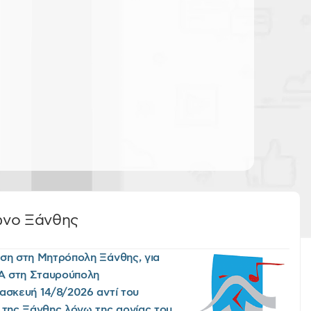
ωνο Ξάνθης
ση στη Μητρόπολη Ξάνθης, για
Α στη Σταυρούπολη
ασκευή 14/8/2026 αντί του
 της Ξάνθης λόγω της αργίας του