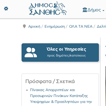
Δήμος
Δήμος Ξάνθης - Επίσημη Ιστοσε
Αρχική
Ενημέρωση
ΟΛΑ ΤΑ ΝΕΑ
Δελτ
Όλες οι Υπηρεσίες
προς δημότες/κατοίκους
Πρόσφατα / Σχετικά
Πίνακας Απορριπτέων και
Προσωρινών Πινάκων Κατάταξης
Υποψηφίων & Προσληπτέων για την