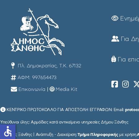
Ενημέ
Για Δ
Για επι
Πλ. Δημοκρατίας, Τ.Κ. 67132
ΑΦΜ: 997654473
Επικοινωνία
|
Media Kit
ΚΕΝΤΡΙΚΟ ΠΡΩΤΟΚΟΛΛΟ ΓΙΑ ΑΠΟΣΤΟΛΗ ΕΓΓΡΑΦΩΝ: Email:
protoc
Υπεύθυνοι ύλης: Αρμόδιες κατά αντικείμενο υπηρεσίες Δήμου Ξάνθης
accessible
© Δήμος Ξάνθης | Ανάπτυξη - Διαχείριση:
Τμήμα Πληροφορικής
με χρήση
Α