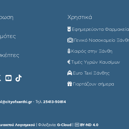
ρωση
Χρηστικά
Εφημερεύοντα Φαρμακεία
ημότες
Γενικό Νοσοκομείο Ξάνθ
Καιρός στην Ξάνθη
σκέπτες
Τιμές Υγρών Καυσίμων
Euro Taxi Ξάνθης
Γιορτάζουν σήμερα
ol@cityofxanthi.gr
- Τηλ.
25413-50814
νοικτού Λογισμικού
| Φιλοξενία:
G-Cloud
|
BY-ND 4.0