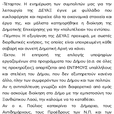
-Τέταρτον. Η ενημέρωση των συμπολιτών μας για την
λειτουργία της ΔΕΥΑΞ έγινε με φυλλάδιο που
κυκλοφόρησε και περιείχε όλα τα οικονομικά στοιχεία και
έργα της, και μάλιστα κατηγορήθηκε η διοίκηση της
Δημοτικής Επιχείρησης για την «πολυτέλεια» του εντύπου.
-Πέμπτον. Η εξυγίανση της ΔΕΥΑΞ προχωρά, με σωστές
διορθωτικές κινήσεις, τις οποίες είναι υποχρεωμένη κάθε
σοβαρή και συνετή Δημοτική Αρχή να κάνει.
-Έκτον. Η επιτροπή της επιλογής υποψηφίων
εργαζομένων στα προγράμματα του Δήμου (σ.σ. σε όλες
τις προκηρύξεις), απαρτίζεται από ΕΝΤΙΜΟΥΣ υπαλλήλους
και στελέχη του Δήμου, που δεν εξυπηρετούν κανένα
άλλο, πλην των συμφερόντων του Δήμου και των πολιτών.
Αν η αντιπολίτευση γνωρίζει κάτι διαφορετικό από εμάς
που ασκούμε διοίκηση στο Δήμο με την εμπιστοσύνη του
Ξανθιώτικου Λαού, την καλούμε να το καταθέσει.
Αν ο κ. Πούλιος κατακρίνει το Δήμαρχο, τους
Αντιδημάρχους, τους Προέδρους των Ν.Π. και των