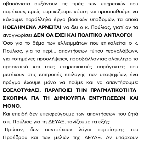
αβασάνιστα αυξάνουν τις τιμές των υπηρεσιών που
παρέχουν, εμείς συμπιέζουμε κόστη και προσπαθούμε να
κάνουμε παράλληλα έργα βασικών υποδομών, τα οποία
ΗΘΕΛΗΜΕΝΑ ΑΡΝΕΙΤΑΙ
να δει ο κ. Πούλιος, γιατί αν τα
αναγνωρίσει
ΔΕΝ ΘΑ ΕΧΕΙ ΚΑΙ ΠΟΛΙΤΙΚΟ ΑΝΤΙΛΟΓΟ!
Όσο για το θέμα των ελλειμμάτων που επικαλείται ο κ.
Πούλιος, για τα περί… απαντήσεων τύπου «εργολάβων»,
για «στημένες προσλήψεις», προσβάλλοντας ολόκληρο το
προσωπικό και τους υπηρεσιακούς παράγοντες που
μετέχουν στις επιτροπές επιλογής των υποψηφίων, ένα
πράγμα έχουμε μόνο να πούμε και να απαντήσουμε:
ΕΘΕΛΟΤΥΦΛΕΙ, ΠΑΡΑΠΟΙΕΙ ΤΗΝ ΠΡΑΓΜΑΤΙΚΟΤΗΤΑ
ΣΚΟΠΙΜΑ ΓΙΑ ΤΗ ΔΗΜΙΟΥΡΓΙΑ ΕΝΤΥΠΩΣΕΩΝ ΚΑΙ
ΜΟΝΟ.
Και επειδή δεν υπεκφεύγουμε των απαντήσεων που ζητά
ο κ. Πούλιος για τη ΔΕΥΑΞ, τονίζουμε τα εξής:
-Πρώτον, δεν συντρέχουν λόγοι παραίτησης του
Προέδρου και των μελών της ΔΕΥΑΞ. Αν υπάρχουν