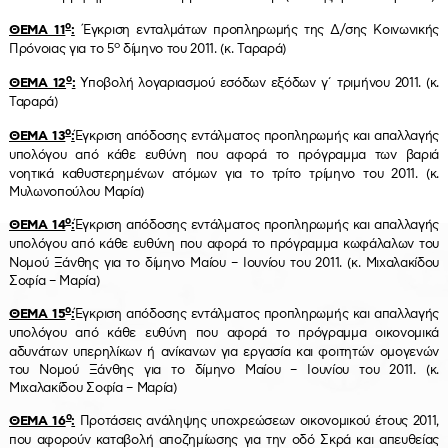
ο
ΘΕΜΑ 11
:
Έγκριση ενταλμάτων προπληρωμής της Δ/σης Κοινωνικής
ο
Πρόνοιας για το 5
δίμηνο του 2011. (κ. Ταραρά)
ο
ΘΕΜΑ 12
:
Υποβολή λογαριασμού εσόδων εξόδων γ΄ τριμήνου 2011. (κ.
Ταραρά)
ο
ΘΕΜΑ 13
:
Έγκριση απόδοσης εντάλματος προπληρωμής και απαλλαγής
υπολόγου από κάθε
ευθύνη που αφορά το πρόγραμμα των βαριά
νοητικά καθυστερημένων ατόμων για το τρίτο τρίμηνο του 2011. (κ.
Μυλωνοπούλου Μαρία)
ο
ΘΕΜΑ 14
:
Έγκριση απόδοσης εντάλματος προπληρωμής και απαλλαγής
υπολόγου από κάθε
ευθύνη που αφορά το πρόγραμμα κωφάλαλων του
Νομού Ξάνθης για το δίμηνο Μαίου – Ιουνίου του 2011. (κ. Μιχαλακίδου
Σοφία – Μαρία)
ο
ΘΕΜΑ 15
:
Έγκριση απόδοσης εντάλματος προπληρωμής και απαλλαγής
υπολόγου από κάθε
ευθύνη που αφορά το πρόγραμμα οικονομικά
αδυνάτων υπερηλίκων ή ανίκανων για εργασία και φοιτητών ομογενών
του Νομού Ξάνθης για το δίμηνο Μαίου – Ιουνίου του 2011. (κ.
Μιχαλακίδου Σοφία – Μαρία)
ο
ΘΕΜΑ 16
:
Προτάσεις ανάληψης υποχρεώσεων οικονομικού έτους 2011,
που αφορούν καταβολή αποζημίωσης για την οδό Σκρά και απευθείας