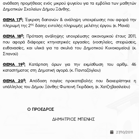
ανάθεση προμήθειας ενός μικρού ψυγείου για τα εμβόλια των μαθητών
Δημοτικών Σχολείων Δήμου Ξάνθης.
ο
ΘΕΜΑ 17
:
Έγκριση δαπανών
& ανάληψη υποχρέωσης που αφορά την
ης
πληρωμή της 2
δόσης εντολής πληρωμής μελέτης έργου. (κ. Μανά)
ο
ΘΕΜΑ 18
:
Πρόταση ανάληψης υποχρέωσης οικονομικού έτους 2011,
που αφορά διάφορες κτηνιατρικές εργασίες. (νοσηλείες, στειρώσεις,
ευθανασίες, και υλικά για τα σκυλιά του Δημοτικού Κυνοκομείου) (κ.
Σπανού)
ο
ΘΕΜΑ 19
:
Κατάρτιση όρων για την εκμίσθωση του αρίθμ. 46
καταστήματος στη Δημοτική αγορά. (κ. Πανταζόγλου)
ο
ΘΕΜΑ 20
:
Απόδοση παγίας προκαταβολής που διαχειρίστηκε η
υπάλληλος του Δήμου Ξάνθης Φωτεινή Γκιρδάκη. (κ. Χατζηβασιλείου)
Ο ΠΡΟΕΔΡΟΣ
ΔΗΜΗΤΡΙΟΣ ΜΠΕΝΗΣ
27/10/2011