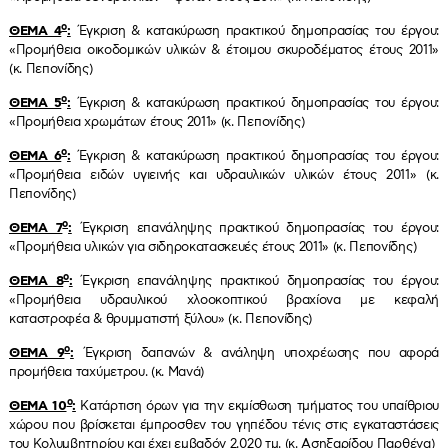
ο
ΘΕΜΑ 4
:
Έγκριση & κατακύρωση πρακτικού δημοπρασίας του έργου:
«Προμήθεια οικοδομικών υλικών & έτοιμου σκυροδέματος έτους 2011»
(κ. Πεπονίδης)
ο
ΘΕΜΑ 5
:
Έγκριση & κατακύρωση πρακτικού δημοπρασίας του έργου:
«Προμήθεια χρωμάτων έτους 2011» (κ. Πεπονίδης)
ο
ΘΕΜΑ 6
:
Έγκριση & κατακύρωση πρακτικού δημοπρασίας του έργου:
«Προμήθεια ειδών υγιεινής και υδραυλικών υλικών έτους 2011» (κ.
Πεπονίδης)
ο
ΘΕΜΑ 7
:
Έγκριση επανάληψης πρακτικού δημοπρασίας του έργου:
«Προμήθεια υλικών για σιδηροκατασκευές έτους 2011» (κ. Πεπονίδης)
ο
ΘΕΜΑ 8
:
Έγκριση επανάληψης πρακτικού δημοπρασίας του έργου:
«Προμήθεια υδραυλικού χλοοκοπτικού βραχίονα με κεφαλή
καταστροφέα & θρυμματιστή ξύλου» (κ. Πεπονίδης)
ο
ΘΕΜΑ 9
:
Έγκριση δαπανών
& ανάληψη υποχρέωσης που αφορά
προμήθεια ταχύμετρου. (κ. Μανά)
ο
ΘΕΜΑ 10
:
Κατάρτιση όρων για
την εκμίσθωση τμήματος του υπαίθριου
χώρου που βρίσκεται έμπροσθεν του γηπέδου τένις στις εγκαταστάσεις
του Κολυμβητηρίου και έχει εμβαδόν 2.020 τμ. (κ. Ασηξαρίδου Παρθένα)