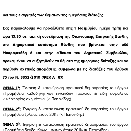
Και τους εισηγητές των θεμάτων της ημερήσιας διάταξης
Σας παρακαλούμε να προσέλθετε στις
1
Νοεμβρίου ημέρα Τρίτη
και
ώρα
13.30
σε τακτική συνεδρίαση της Οικονομικής Επιτροπής Ξάνθης
στο Δημαρχιακό κατάστημα Ξάνθης που βρίσκεται στην οδό
Μαυρομιχάλη 6 και στην αίθουσα του Δημοτικού Συμβουλίου,
προκειμένου να συζητηθούν τα θέματα της ημερήσιας διάταξης και να
παρθούν σχετικές αποφάσεις, σύμφωνα με τις διατάξεις του άρθρου
75 του Ν. 3852/2010 (ΦΕΚ Α΄ 87)
ο
ΘΕΜΑ 1
:
Έγκριση & κατακύρωση πρακτικού δημοπρασίας του έργου:
«Προμήθεια καθοδηγητικών πινακίδων τροχαίας & είδη ασφαλείας
κυκλοφορίας οχημάτων» (κ. Πεπονίδης)
ο
ΘΕΜΑ 2
:
Έγκριση & κατακύρωση πρακτικού δημοπρασίας του έργου:
«Προμήθεια ξυλείας έτους 2011» (κ. Πεπονίδης)
ο
ΘΕΜΑ 3
:
Έγκριση & κατακύρωση πρακτικού δημοπρασίας του έργου:
«Προμήθεια δενδρυλλίων – φυτών έτους 2011» (κ. Πεπονίδης)