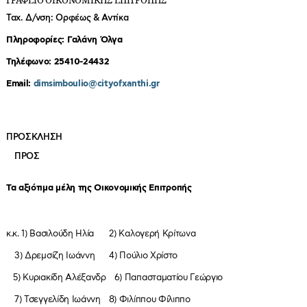
ΓΡΑΦΕΙΟ ΟΙΚΟΝΟΜΙΚΗΣ ΕΠΙΤΡΟΠΗΣ
Ταχ. Δ/νση: Ορφέως & Αντίκα
Πληροφορίες: Γαλάνη Όλγα
Τηλέφωνο: 25410-24432
Email
:
dimsimboulio@cityofxanthi.gr
ΠΡΟΣΚΛΗΣΗ
ΠΡΟΣ
Τα αξιότιμα μέλη της Οικονομικής Επιτροπής
κ.κ. 1) Βασιλούδη Ηλία 2) Καλογερή Κρίτωνα
3) Δρεμσίζη Ιωάννη 4) Πούλιο Χρίστο
5) Κυριακίδη Αλέξανδρ 6) Παπασταματίου Γεώργιο
7) Τσεγγελίδη Ιωάννη 8) Φιλίππου Φίλιππο