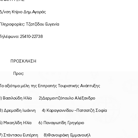
Δ/νση Κτίριο Δημ.Αγοράς
Πληροφορίες: Τζατζίδου Ευγενία
Τηλέφωνο: 25410-22738
ΠΡΟΣΚΛΗΣΗ
Προς:
Τα αξιότιμα μέλη της Επιτροπής Τουριστικής Ανάπτυξης
1) Βασιλούδη Ηλία 2)Δερμεντζόπουλο Αλέξανδρο
3) Δρεμσίδη Ιωάννη 4) Καραγιαννίδου –Πατσατζή Σοφία
5) Μιχαηλίδη Ηλία 6) Παναγιωτίδη Γρηγόριο
7) Στάντσιου Ευτέρπη 8)Φανουράκη Εμμανουήλ