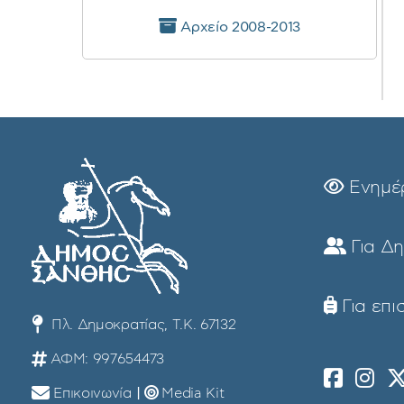
Αρχείο 2008-2013
Ενημέ
Για Δ
Για επι
Πλ. Δημοκρατίας, Τ.Κ. 67132
ΑΦΜ: 997654473
Επικοινωνία
|
Media Kit