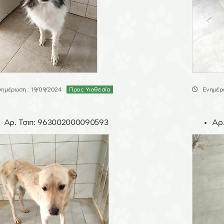
νημέρωση : 19/09/2024
Προς Υιοθεσία
Ενημέρω
Αρ. Τσιπ:
963002000090593
Αρ.