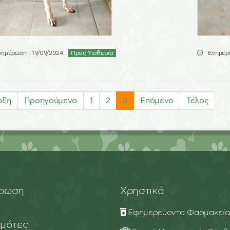
νημέρωση : 19/09/2024
Προς Υιοθεσία
Ενημέρω
ρξη
Προηγούμενο
1
2
3
Επόμενο
Τέλος
ρωση
Χρηστικά
Εφημερεύοντα Φαρμακεία
ημότες