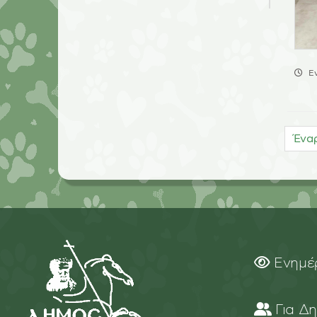
Ε
Ένα
Ενημέ
Για Δ