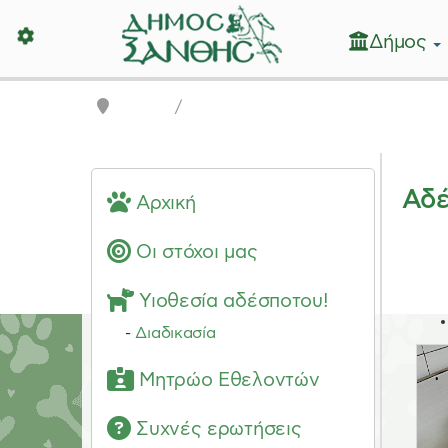
Δήμος
Δήμος Ξάνθης - Επίσημη Ιστοσε
Αρχική
Αδέσποτα
Αδέ
Αρχική
Οι στόχοι μας
Υιοθεσία αδέσποτου!
-
Διαδικασία
Μητρώο Εθελοντών
Συχνές ερωτήσεις