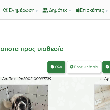
Ενημέρωση
Δημότες
Επισκέπτες
λίδα
σποτα προς υιοθεσία
Όλα
Προς υιοθεσία
Αρ. Τσιπ:
963002100097739
Αρ.