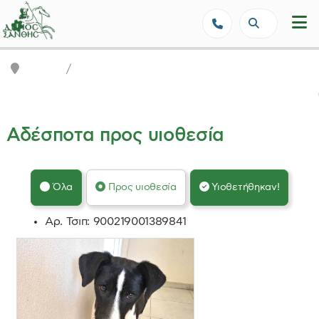
Δήμος Ξάνθης - Επίσημη Ιστοσε
Αρχική
Αδέσποτα
Αδέσποτα προς υιοθεσία
Όλα
Προς υιοθεσία
Υιοθετήθηκαν!
Αρ. Τσιπ:
900219001389841