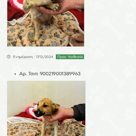
Ενημέρωση : 17/12/2024
Προς Υιοθεσία
Αρ. Τσιπ:
900219001389963