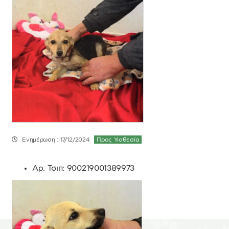
Ενημέρωση : 17/12/2024
Προς Υιοθεσία
Αρ. Τσιπ:
900219001389973