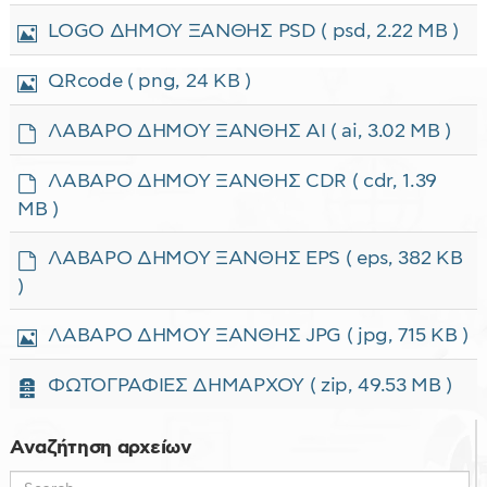
t
ν
κ
Ε
LOGO ΔΗΜΟΥ ΞΑΝΘΗΣ PSD
( psd, 2.22 MB )
α
ό
ι
ν
κ
Ε
QRcode
( png, 24 KB )
α
ό
ι
ν
κ
d
ΛΑΒΑΡΟ ΔΗΜΟΥ ΞΑΝΘΗΣ AI
( ai, 3.02 MB )
α
ό
e
ν
f
d
ΛΑΒΑΡΟ ΔΗΜΟΥ ΞΑΝΘΗΣ CDR
( cdr, 1.39
α
a
e
MB )
u
f
l
a
d
t
ΛΑΒΑΡΟ ΔΗΜΟΥ ΞΑΝΘΗΣ EPS
( eps, 382 KB
u
e
l
)
f
t
a
Ε
ΛΑΒΑΡΟ ΔΗΜΟΥ ΞΑΝΘΗΣ JPG
( jpg, 715 KB )
u
ι
l
κ
Α
t
ΦΩΤΟΓΡΑΦΙΕΣ ΔΗΜΑΡΧΟΥ
( zip, 49.53 MB )
ό
ρ
ν
χ
α
ε
Αναζήτηση αρχείων
ί