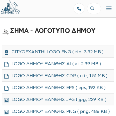
Δήμος Ξάνθης - Επίσημη Ιστοσε
ΣΗΜΑ - ΛΟΓΟΤΥΠΟ ΔΗΜΟΥ
Α
CITYOFXANTHI LOGO ENG
( zip, 3.32 MB )
ρ
χ
d
LOGO ΔΗΜΟΥ ΞΑΝΘΗΣ AI
( ai, 2.99 MB )
ε
e
ί
f
d
LOGO ΔΗΜΟΥ ΞΑΝΘΗΣ CDR
( cdr, 1.51 MB )
ο
a
e
u
f
d
LOGO ΔΗΜΟΥ ΞΑΝΘΗΣ EPS
( eps, 192 KB )
l
a
e
t
u
f
Ε
LOGO ΔΗΜΟΥ ΞΑΝΘΗΣ JPG
( jpg, 229 KB )
l
a
ι
t
u
κ
Ε
LOGO ΔΗΜΟΥ ΞΑΝΘΗΣ PNG
( png, 488 KB )
l
ό
ι