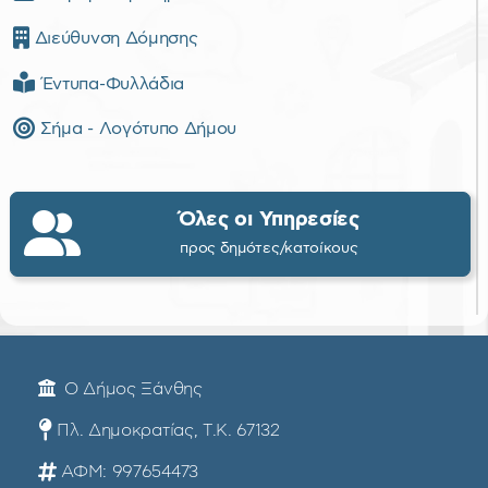
Διεύθυνση Δόμησης
Έντυπα-Φυλλάδια
Σήμα - Λογότυπο Δήμου
Όλες οι Υπηρεσίες
προς δημότες/κατοίκους
Ο Δήμος Ξάνθης
Πλ. Δημοκρατίας, Τ.Κ. 67132
ΑΦΜ: 997654473