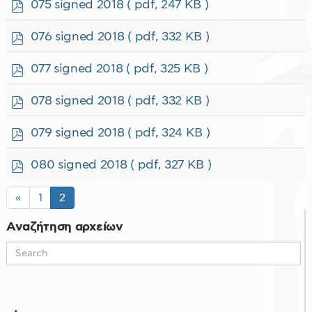
p
075 signed 2018
( pdf, 247 KB )
d
f
p
076 signed 2018
( pdf, 332 KB )
d
f
p
077 signed 2018
( pdf, 325 KB )
d
f
p
078 signed 2018
( pdf, 332 KB )
d
f
p
079 signed 2018
( pdf, 324 KB )
d
f
p
080 signed 2018
( pdf, 327 KB )
d
f
«
1
2
Αναζήτηση αρχείων