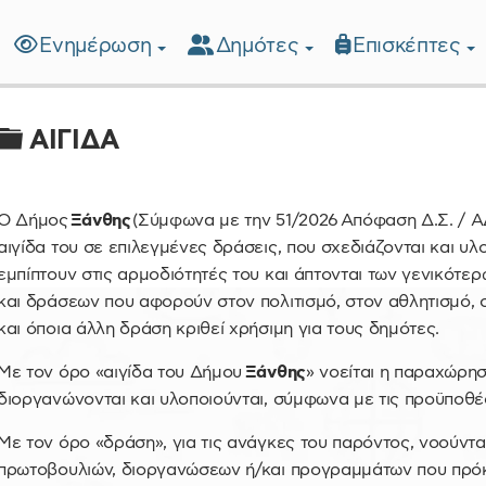
Ενημέρωση
Δημότες
Επισκέπτες
λίδα
Φάκελος
ΑΙΓΙΔΑ
Ο Δήμος
Ξάνθης
(Σύμφωνα με την 51/2026 Απόφαση Δ.Σ. / 
αιγίδα του σε επιλεγμένες δράσεις, που σχεδιάζονται και υλ
εμπίπτουν στις αρμοδιότητές του και άπτονται των γενικότε
και δράσεων που αφορούν στον πολιτισμό, στον αθλητισμό, 
και όποια άλλη δράση κριθεί χρήσιμη για τους δημότες.
Με τον όρο «αιγίδα του Δήμου
Ξάνθης
» νοείται η παραχώρη
διοργανώνονται και υλοποιούνται, σύμφωνα με τις προϋποθέσ
Με τον όρο «δράση», για τις ανάγκες του παρόντος, νοούντα
πρωτοβουλιών, διοργανώσεων ή/και προγραμμάτων που πρόκ