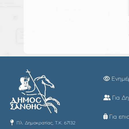
Ενημέ
Για Δ
Για επι
Πλ. Δημοκρατίας, Τ.Κ. 67132