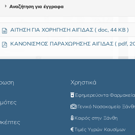
Αναζήτηση για έγγραφα
έ
ΑΙΤΗΣΗ ΓΙΑ ΧΟΡΗΓΗΣΗ ΑΙΓΙΔΑΣ
( doc, 44 KB )
γ
γ
p
ΚΑΝΟΝΙΣΜΟΣ ΠΑΡΑΧΩΡΗΣΗΣ ΑΙΓΙΔΑΣ
( pdf, 2
ρ
d
α
f
×
- - - ΑΙΓΙΔΑ
φ
ο
ρωση
Χρηστικά
Εφημερεύοντα Φαρμακεία
ημότες
Γενικό Νοσοκομείο Ξάνθ
Καιρός στην Ξάνθη
σκέπτες
Τιμές Υγρών Καυσίμων