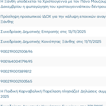
Η Ξάνθη υποδέχεται τα Χριστούγεννα με τον Πάνο Μουζου
Δεκεμβρίου η φωταγώγηση του χριστουγεννιάτικου δέντρου
Πρόσληψη προσωπικού ΙΔΟΧ για την κάλυψη εποχικών αναγ
Ξάνθης
Συνεδρίαση Δημοτικής Επιτροπής στις 13/11/2025
Συνεδρίαση Δημοτικής Κοινότητας Ξάνθης στις 11/11/2025
900219002100696
900164004179695
900219001389812
900219002100565
Η Παιδική Καρναβαλική Παρέλαση πλησιάζει! Δηλώσεις συμμ
2025