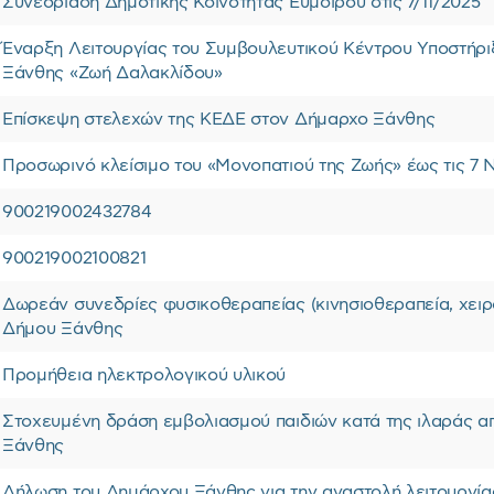
Συνεδρίαση Δημοτικής Κοινότητας Ευμοίρου στις 7/11/2025
Έναρξη Λειτουργίας του Συμβουλευτικού Κέντρου Υποστήρ
Ξάνθης «Ζωή Δαλακλίδου»
Επίσκεψη στελεχών της ΚΕΔΕ στον Δήμαρχο Ξάνθης
Προσωρινό κλείσιμο του «Μονοπατιού της Ζωής» έως τις 7 
900219002432784
900219002100821
Δωρεάν συνεδρίες φυσικοθεραπείας (κινησιοθεραπεία, χειρ
Δήμου Ξάνθης
Προμήθεια ηλεκτρολογικού υλικού
Στοχευμένη δράση εμβολιασμού παιδιών κατά της ιλαράς
Ξάνθης
Δήλωση του Δημάρχου Ξάνθης για την αναστολή λειτουργία