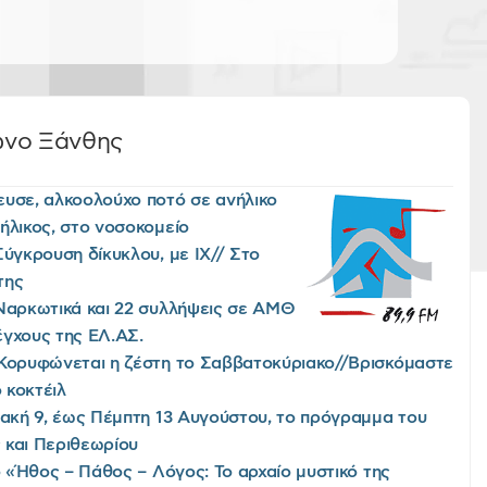
ωνο Ξάνθης
υσε, αλκοολούχο ποτό σε ανήλικο
ήλικος, στο νοσοκομείο
Σύγκρουση δίκυκλου, με ΙΧ// Στο
της
Ναρκωτικά και 22 συλλήψεις σε ΑΜΘ
γχους της EΛ.AΣ.
Κορυφώνεται η ζέστη το Σαββατοκύριακο//Βρισκόμαστε
ό κοκτέιλ
ακή 9, έως Πέμπτη 13 Αυγούστου, το πρόγραμμα του
 και Περιθεωρίου
ο «Ήθος – Πάθος – Λόγος: Το αρχαίο μυστικό της