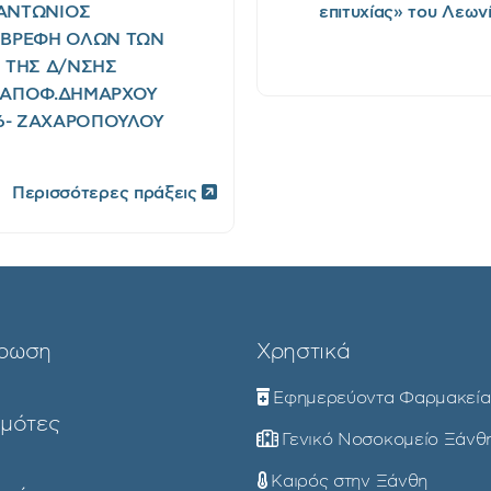
Σ ΑΝΤΩΝΙΟΣ
επιτυχίας» του Λεων
Ι ΒΡΕΦΗ ΟΛΩΝ ΤΩΝ
) ΤΗΣ Δ/ΝΣΗΣ
(ΑΠΟΦ.ΔΗΜΑΡΧΟΥ
026- ΖΑΧΑΡΟΠΟΥΛΟΥ
Περισσότερες πράξεις
ρωση
Χρηστικά
Εφημερεύοντα Φαρμακεία
ημότες
Γενικό Νοσοκομείο Ξάνθ
Καιρός στην Ξάνθη