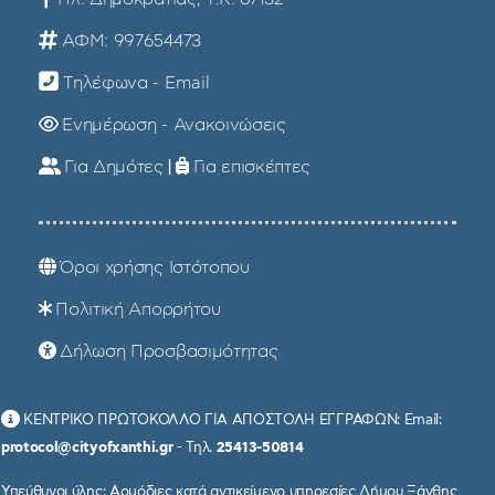
ΑΦΜ: 997654473
Τηλέφωνα - Email
Ενημέρωση - Ανακοινώσεις
Για Δημότες
|
Για επισκέπτες
Όροι χρήσης Ιστότοπου
Πολιτική Απορρήτου
Δήλωση Προσβασιμότητας
ΚΕΝΤΡΙΚΟ ΠΡΩΤΟΚΟΛΛΟ ΓΙΑ ΑΠΟΣΤΟΛΗ ΕΓΓΡΑΦΩΝ: Email:
protocol@cityofxanthi.gr
- Τηλ.
25413-50814
Υπεύθυνοι ύλης: Αρμόδιες κατά αντικείμενο υπηρεσίες Δήμου Ξάνθης