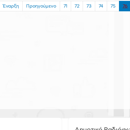
Έναρξη
Προηγούμενο
71
72
73
74
75
76
Δημοτικό Ραδιόφ