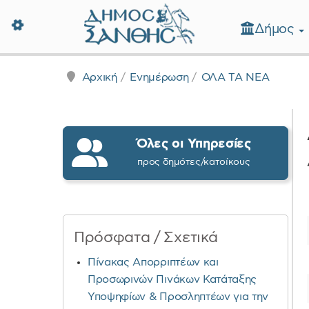
Δήμος
Δήμος Ξάνθης - Επίσημη Ιστοσε
Αρχική
Ενημέρωση
ΟΛΑ ΤΑ ΝΕΑ
Όλες οι Υπηρεσίες
προς δημότες/κατοίκους
Πρόσφατα / Σχετικά
Πίνακας Απορριπτέων και
Προσωρινών Πινάκων Κατάταξης
Υποψηφίων & Προσληπτέων για την