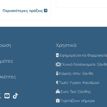
Περισσότερες πράξεις
ρωση
Χρηστικά
Εφημερεύοντα Φαρμακεία
ημότες
Γενικό Νοσοκομείο Ξάνθ
Καιρός στην Ξάνθη
σκέπτες
Τιμές Υγρών Καυσίμων
Euro Taxi Ξάνθης
Γιορτάζουν σήμερα