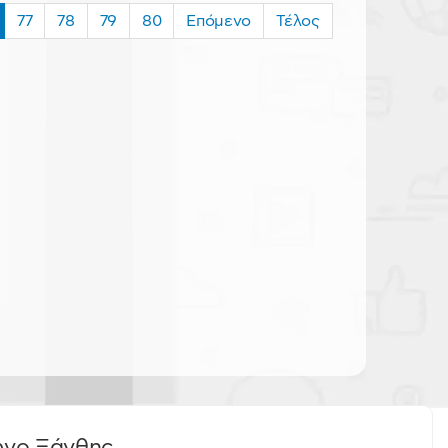
77
78
79
80
Επόμενο
Τέλος
ωνο Ξάνθης