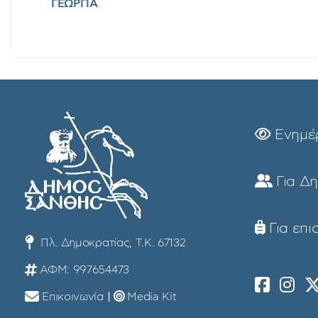
ΓΕΩΡΓΙΑ
Ενημέ
Για Δ
Για επι
Πλ. Δημοκρατίας, Τ.Κ. 67132
ΑΦΜ: 997654473
Επικοινωνία
|
Media Kit