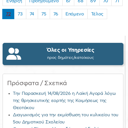
Έναρξη
Προηγούμενο
67
68
69
70
71
72
73
74
75
76
Επόμενο
Τέλος
Όλες οι Υπηρεσίες
προς δημότες/κατοίκους
Πρόσφατα / Σχετικά
Την Παρασκευή 14/08/2026 η Λαϊκή Αγορά λόγω
της θρησκευτικής εορτής της Κοιμήσεως της
Θεοτόκου
Διαγωνισμός για την εκμίσθωση του κυλικείου του
5ου Δημοτικού Σχολείου