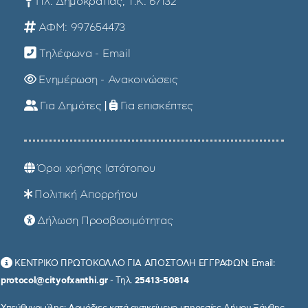
Πλ. Δημοκρατίας, Τ.Κ. 67132
ΑΦΜ: 997654473
Τηλέφωνα - Email
Ενημέρωση - Ανακοινώσεις
Για Δημότες
|
Για επισκέπτες
Όροι χρήσης Ιστότοπου
Πολιτική Απορρήτου
Δήλωση Προσβασιμότητας
ΚΕΝΤΡΙΚΟ ΠΡΩΤΟΚΟΛΛΟ ΓΙΑ ΑΠΟΣΤΟΛΗ ΕΓΓΡΑΦΩΝ: Email:
protocol@cityofxanthi.gr
- Τηλ.
25413-50814
Υπεύθυνοι ύλης: Αρμόδιες κατά αντικείμενο υπηρεσίες Δήμου Ξάνθης