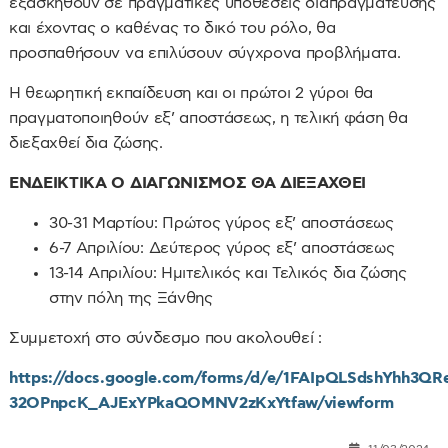
εξασκηθούν σε πραγματικές υποθέσεις διαπραγμάτευσης
και έχοντας ο καθένας το δικό του ρόλο, θα
προσπαθήσουν να επιλύσουν σύγχρονα προβλήματα.
Η θεωρητική εκπαίδευση και οι πρώτοι 2 γύροι θα
πραγματοποιηθούν εξ’ αποστάσεως, η τελική φάση θα
διεξαχθεί δια ζώσης.
ΕΝΔΕΙΚΤΙΚΑ Ο ΔΙΑΓΩΝΙΣΜΟΣ ΘΑ ΔΙΕΞΑΧΘΕΙ
30-31 Μαρτίου: Πρώτος γύρος εξ’ αποστάσεως
6-7 Απριλίου: Δεύτερος γύρος εξ’ αποστάσεως
13-14 Απριλίου: Ημιτελικός και Τελικός δια ζώσης
στην πόλη της Ξάνθης
Συμμετοχή στο σύνδεσμο που ακολουθεί :
https://docs.google.com/forms/d/e/1FAIpQLSdshYhh3QR
32OPnpcK_AJExYPkaQOMNV2zKxYtfaw/viewform