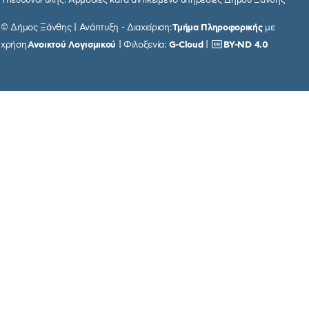
© Δήμος Ξάνθης | Ανάπτυξη - Διαχείριση:
Τμήμα Πληροφορικής
με
χρήση
Ανοικτού Λογισμικού
| Φιλοξενία:
G-Cloud
|
BY-ND 4.0