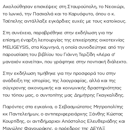
Ακολούθησαν επισκέψεις στη Σταυρούπολη, το Νεοχώρι,
το Ιωνικό, την Πασχαλιά και το Καρυόφυτο, όπου ο κ.
Τσέπελης αντάλλαξε εγκάρδιες ευχές με τους κατοίκους.
Στη συνέχεια, παραβρέθηκε στην εκδήλωση για την
επίσημη έναρξη λειτουργίας της επιχείρησης οικοτεχνίας
MELIGEYSIS, στα Κομνηνά, η οποία συνοδεύτηκε από την
παρουσίαση του βιβλίου του Γιάννη Τερζίδη «Αέρα σ’
μαναχόν κανείται», που γράφτηκε στην ποντιακή διάλεκτο.
Στην εκδήλωση τιμήθηκε για την προσφορά του στην
ανάδειξη της ιστορίας, της λαογραφίας, αλλά και της
σύγχρονης οικονομικής και κοινωνικής δραστηριότητας
του τόπου μας, ο συντοπίτης μας Δημήτρης Γκαγκαλίδης.
Παρόντες στα εγκαίνια, ο Σεβασμιώτατος Μητροπολίτης
κκ Παντελεήμων, ο αντιπεριφερειάρχης Ξάνθης Κώστας
Κουρτίδης, οι αντιδήμαρχοι Απόστολος Ελευθεριάδης και
Μανώλης Φανουράκης, ο πρόεδρος της ΔΕΥΑΞ