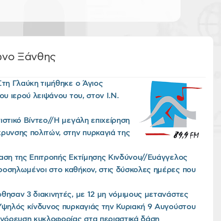
ωνο Ξάνθης
Στη Γλαύκη τιμήθηκε ο Άγιος
ου ιερού λειψάνου του, στον Ι.Ν.
ιστικό Βίντεο//Η μεγάλη επιχείρηση
ρυνσης πολιτών, στην πυρκαγιά της
αση της Επιτροπής Εκτίμησης Κινδύνου//Ευάγγελος
οσηλωμένοι στο καθήκον, στις δύσκολες ημέρες που
θησαν 3 διακινητές, με 12 μη νόμιμους μετανάστες
Υψηλός κίνδυνος πυρκαγιάς την Κυριακή 9 Αυγούστου
αγόρευση κυκλοφορίας στα περιαστικά δάση