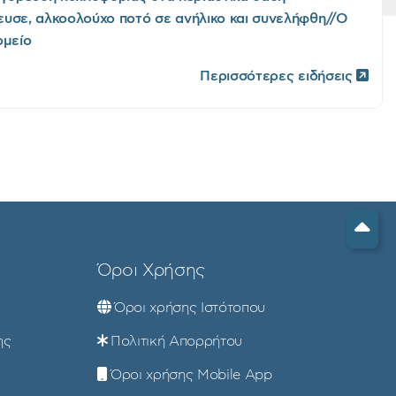
υσε, αλκοολούχο ποτό σε ανήλικο και συνελήφθη//Ο
ομείο
Περισσότερες ειδήσεις
Όροι Χρήσης
Όροι χρήσης Ιστότοπου
ης
Πολιτική Απορρήτου
Όροι χρήσης Mobile App