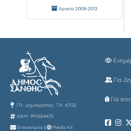
Αρχείο 2008-2013
Ενημέ
Για Δ
Για επι
Πλ. Δημοκρατίας, Τ.Κ. 67132
ΑΦΜ: 997654473
Επικοινωνία
|
Media Kit