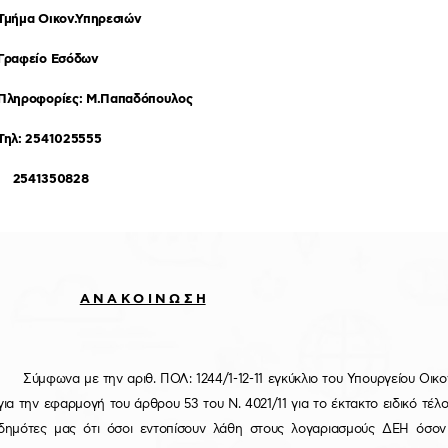
Τμήμα Οικον.Υπηρεσιών
Γραφείο Εσόδων
Πληροφορίες: Μ.Παπαδόπουλος
Τηλ: 2541025555
2541350828
Α Ν Α Κ Ο Ι Ν Ω Σ Η
Σύμφωνα με την αριθ. ΠΟΛ: 1244/1-12-11 εγκύκλιο του Υπουργείου Οικον
για την εφαρμογή του άρθρου 53 του Ν. 4021/11 για το έκτακτο ειδικό τ
δημότες μας ότι όσοι εντοπίσουν λάθη στους λογαριασμούς ΔΕΗ όσ