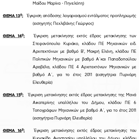
Μαϊδου Μαρίνα - Πηνελόπη)
ο
ΘΕΜΑ 13
:
Έγκριση απόδοσης λογαριασμού εντάλματος προπληρωμής
(εισηγητής Πεχλιβάνης Γεώργιος)
ο
ΘΕΜΑ 14
:
Έγκριση μετακίνησης εκτός έδρας μετακίνησης των
Στεφανόπουλο Κυριάκο, κλάδου ΠΕ Μηχανικών ειδ.
Αρχιτεκτόνων με βαθμό Β’, Μακρή Ελένη, κλάδου ΠΕ
Πολιτικών Μηχανικών με βαθμό Α΄και Παπαδοπούλου
Αραβέλα, κλάδου ΠΕ 4 Αρχιτεκτόνων Μηχανικών με
βαθμό Α΄, για το έτος 2011 (εισηγήτρια Πυρνάρη
Ελευθερία)
ο
ΘΕΜΑ 15
:
Έγκριση μετακίνησης εκτός έδρας μετακίνησης της Μανά
Αικατερίνης υπαλλήλου του Δήμου, κλάδου ΠΕ 6
Τοπογράφων Μηχανικών με βαθμό Α΄, για το έτος 2011
(εισηγήτρια Πυρνάρη Ελευθερία)
ο
ΘΕΜΑ 16
:
Έγκριση μετακίνησης εκτός έδρας μετακίνησης του
Κυριακίδη Αναστασίου υπαλλήλου του Δήμου, κλάδου