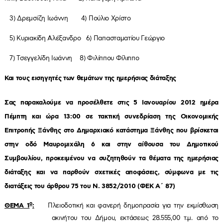
3) Δρεμσίζη Ιωάννη 4) Πούλιο Χρίστο
5) Κυριακίδη Αλέξανδρο 6) Παπασταματίου Γεώργιο
7) Τσεγγελίδη Ιωάννη 8) Φιλίππου Φίλιππο
Και τους εισηγητές των θεμάτων της ημερήσιας διάταξης
Σας παρακαλούμε να προσέλθετε στις
5
Ιανουαρίου 2012 ημέρα
Πέμπτη
και ώρα
13:00
σε τακτική συνεδρίαση της Οικονομικής
Επιτροπής Ξάνθης στο Δημαρχιακό κατάστημα Ξάνθης που βρίσκεται
στην οδό Μαυρομιχάλη 6 και στην αίθουσα του Δημοτικού
Συμβουλίου, προκειμένου να συζητηθούν τα θέματα της ημερήσιας
διάταξης και να παρθούν σχετικές αποφάσεις, σύμφωνα με τις
διατάξεις του άρθρου 75 του Ν. 3852/2010 (ΦΕΚ Α΄ 87)
ο
ΘΕΜΑ 1
:
Πλειοδοτική και φανερή δημοπρασία για την εκμίσθωση
ακινήτου του Δήμου, εκτάσεως 28.555,00 τ.μ. από το