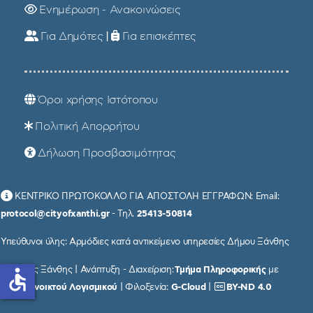
Ενημέρωση - Ανακοινώσεις
Για Δημότες
|
Για επισκέπτες
Όροι χρήσης Ιστότοπου
Πολιτική Απορρήτου
Δήλωση Προσβασιμότητας
ΚΕΝΤΡΙΚΟ ΠΡΩΤΟΚΟΛΛΟ ΓΙΑ ΑΠΟΣΤΟΛΗ ΕΓΓΡΑΦΩΝ: Email:
protocol@cityofxanthi.gr
- Τηλ.
25413-50814
Υπεύθυνοι ύλης: Αρμόδιες κατά αντικείμενο υπηρεσίες Δήμου Ξάνθης
© Δήμος Ξάνθης | Ανάπτυξη - Διαχείριση:
Τμήμα Πληροφορικής
με
accessible
χρήση
Ανοικτού Λογισμικού
| Φιλοξενία:
G-Cloud
|
BY-ND 4.0