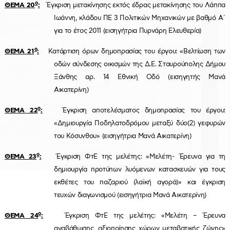
ο
ΘΕΜΑ 20
:
Έγκριση μετακίνησης εκτός έδρας μετακίνησης του Λάππα
Ιωάννη, κλάδου ΠΕ 3 Πολιτικών Μηχανικών με βαθμό Α΄
για το έτος 2011 (εισηγήτρια Πυρνάρη Ελευθερία)
ο
ΘΕΜΑ 21
:
Κατάρτιση όρων δημοπρασίας του έργου: «Βελτίωση των
οδών σύνδεσης οικισμών της Δ.Ε. Σταυρούπολης Δήμου
Ξάνθης αρ. 14 Εθνική Οδό (εισηγητής Μανά
Αικατερίνη)
ο
ΘΕΜΑ 22
:
Έγκριση αποτελέσματος δημοπρασίας του έργου:
«Δημιουργία Ποδηλατοδρόμου μεταξύ δύο(2) γεφυρών
του Κόσυνθου» (εισηγήτρια Μανά Αικατερίνη)
ο
ΘΕΜΑ 23
:
Έγκριση ΦτΕ της μελέτης: «Μελέτη- Έρευνα για τη
δημιουργία προτύπων λυόμενων κατασκευών για τους
εκθέτες του παζαριού (λαϊκή αγορά)» και έγκριση
τευχών διαγωνισμού (εισηγήτρια Μανά Αικατερίνη)
ο
ΘΕΜΑ 24
:
Έγκριση ΦτΕ της μελέτης: «Μελέτη – Έρευνα
αναβάθμισης, αξιοποίησης χώρων μεταβατικής ζώνης»