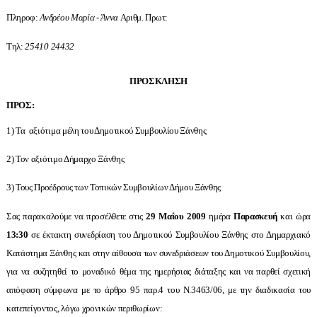
Πληροφ:
Ανδρέου Μαρία - Άννα
Αριθμ. Πρωτ:
Τηλ:
25410 24432
ΠΡΟΣΚΛΗΣΗ
ΠΡΟΣ:
1) Τα αξιότιμα μέλη του Δημοτικού Συμβουλίου Ξάνθης
2) Τον αξιότιμο Δήμαρχο Ξάνθης
3) Τους Προέδρους των Τοπικών Συμβουλίων Δήμου Ξάνθης
Σας παρακαλούμε να προσέλθετε στις
29 Μαΐου 2009
ημέρα
Παρασκευή
και ώρα
13:30
σε έκτακτη συνεδρίαση του Δημοτικού Συμβουλίου Ξάνθης στο Δημαρχιακό
Κατάστημα Ξάνθης και στην αίθουσα των συνεδριάσεων του Δημοτικού Συμβουλίου,
για να συζητηθεί το μοναδικό θέμα της ημερήσιας διάταξης και να παρθεί σχετική
απόφαση σύμφωνα με το άρθρο 95 παρ.4 του Ν.3463/06, με την διαδικασία του
κατεπείγοντος, λόγω χρονικών περιθωρίων: